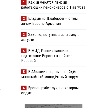
Как изменятся пенсии
1
работающих пенсионеров с 1 августа
Владимир Джабаров — о том,
2
зачем Европе Армения
Законы, вступающие в силу в
3
августе
В МИД России заявили о
4
подготовке Европы к войне с
Россией
В Абхазии впервые пройдёт
5
масштабный молодёжный форум
Ереван рубит сук, на котором
6
ь
сидит