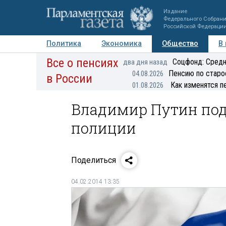
Издание
Федерального Собран
Российской Федераци
Политика
Экономика
Общество
В
Все о пенсиях
Фото
Авторы
Персоны
Мнения
Регионы
Соцфонд: Средн
два дня назад
Пенсию по старо
04.08.2026
в России
Как изменятся п
01.08.2026
Владимир Путин под
полиции
Поделиться
04.02.2014 13:35