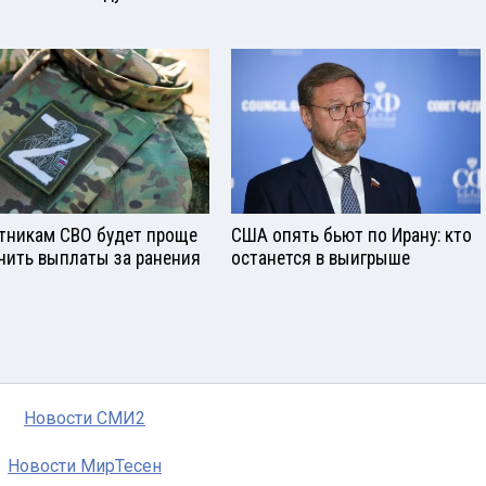
тникам СВО будет проще
США опять бьют по Ирану: кто
чить выплаты за ранения
останется в выигрыше
Новости СМИ2
Новости МирТесен