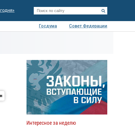
егодня»
Госдума
Совет Федерации
я
Авто
Недвижимость
Технологии
иза
Интересное за неделю