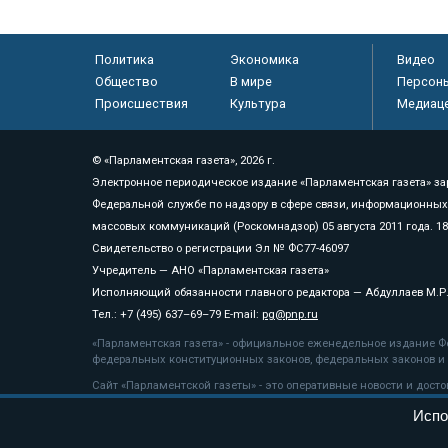
Политика
Экономика
Видео
Общество
В мире
Персон
Происшествия
Культура
Медиац
© «Парламентская газета», 2026 г.
Электронное периодическое издание «Парламентская газета» за
Федеральной службе по надзору в сфере связи, информационных
массовых коммуникаций (Роскомнадзор) 05 августа 2011 года. 1
Свидетельство о регистрации Эл № ФС77-46097
Учредитель — АНО «Парламентская газета»
Исполняющий обязанности главного редактора — Абдуллаев М.Р
Тел.: +7 (495) 637–69–79 E-mail:
pg@pnp.ru
«Парламентская газета» - официальное еженедельное издание Фе
федеральных конституционных законов, федеральных законов и а
Сайт «Парламентской газеты» - это оперативные новости и дост
«Парламентской газеты» активная ссылка на pnp.ru обязательна.
Испо
На информационном ресурсе применяются
рекомендательные т
Положение о защите персональных данных