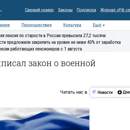
Свежий номер
Законы
Подписка
Журнал «РФ с
ия
и
 мире
Происшествия
Культура
Ещё
Медиацентр
Интервью
Колумнисты
Делова
яя пенсия по старости в России превысила 27,2 тысячи
эксперт
сти предложили закрепить на уровне не ниже 40% от заработка
енсии работающих пенсионеров с 1 августа
писал закон о военной
Читать нас в