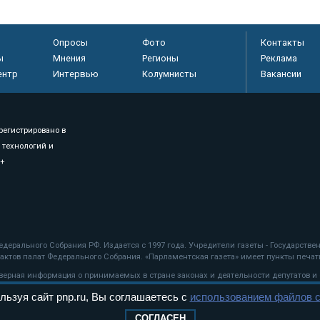
Опросы
Фото
Контакты
ы
Мнения
Регионы
Реклама
ентр
Интервью
Колумнисты
Вакансии
регистрировано в
 технологий и
8+
.
дерального Собрания РФ. Издается с 1997 года. Учредители газеты - Государств
ктов палат Федерального Собрания. «Парламентская газета» имеет пункты печати
оверная информация о принимаемых в стране законах и деятельности депутатов и
льзуя сайт pnp.ru, Вы соглашаетесь с
использованием файлов c
ехнологии
СОГЛАСЕН