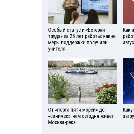
Особый статус и «Ветеран
Как 
труда» за 25 лет работы: какие
рабо
меры поддержки получили
авгу
учителя
От «порта пяти морей» до
Каку
«синичек»: чем сегодня живет
загр
Москва-река