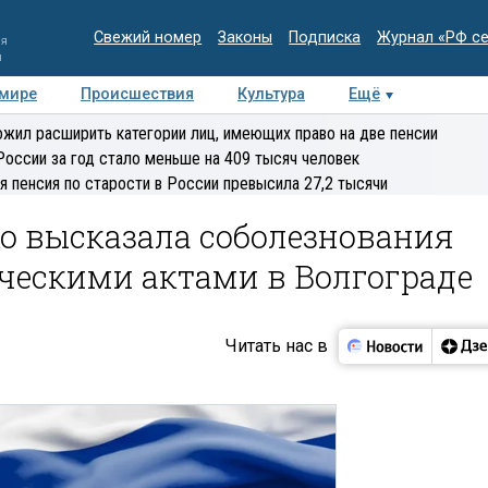
Свежий номер
Законы
Подписка
Журнал «РФ с
ия
и
 мире
Происшествия
Культура
Ещё
Медиацентр
Интервью
Колумнисты
Делова
жил расширить категории лиц, имеющих право на две пенсии
эксперт
России за год стало меньше на 409 тысяч человек
я пенсия по старости в России превысила 27,2 тысячи
о высказала соболезнования
ическими актами в Волгограде
Читать нас в