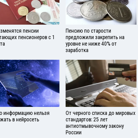
изменятся пенсии
Пенсию по старости
тающих пенсионеров с 1
предложили закрепить на
ста
уровне не ниже 40% от
заработка
ю информацию нельзя
От черного списка до мировых
ужать в нейросеть
стандартов: 25 лет
антиотмывочному закону
России