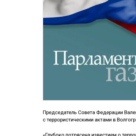
Председатель Совета Федерации Вале
с террористическими актами в Волгогр
«Глубоко потрясена известием о терро