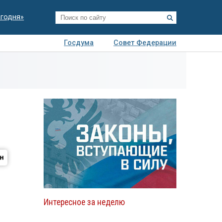
егодня»
Госдума
Совет Федерации
я
Авто
Недвижимость
Технологии
иза
Интересное за неделю