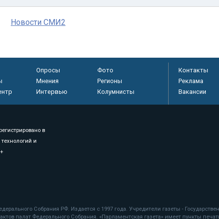
Новости СМИ2
Опросы
Фото
Контакты
ы
Мнения
Регионы
Реклама
ентр
Интервью
Колумнисты
Вакансии
регистрировано в
 технологий и
8+
.
дерального Собрания РФ. Издается с 1997 года. Учредители газеты - Государств
ктов палат Федерального Собрания. «Парламентская газета» имеет пункты печати