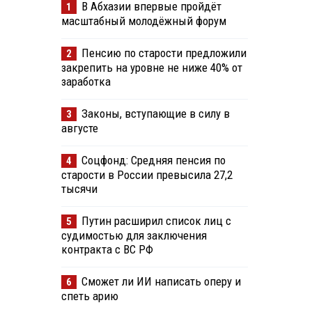
В Абхазии впервые пройдёт
1
масштабный молодёжный форум
Пенсию по старости предложили
2
закрепить на уровне не ниже 40% от
заработка
Законы, вступающие в силу в
3
августе
Соцфонд: Средняя пенсия по
4
старости в России превысила 27,2
тысячи
Путин расширил список лиц с
5
судимостью для заключения
контракта с ВС РФ
Сможет ли ИИ написать оперу и
6
спеть арию