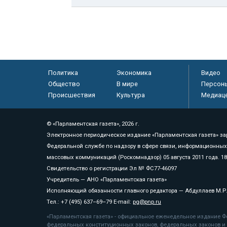
Политика
Экономика
Видео
Общество
В мире
Персон
Происшествия
Культура
Медиац
© «Парламентская газета», 2026 г.
Электронное периодическое издание «Парламентская газета» за
Федеральной службе по надзору в сфере связи, информационных
массовых коммуникаций (Роскомнадзор) 05 августа 2011 года. 1
Свидетельство о регистрации Эл № ФС77-46097
Учредитель — АНО «Парламентская газета»
Исполняющий обязанности главного редактора — Абдуллаев М.Р
Тел.: +7 (495) 637–69–79 E-mail:
pg@pnp.ru
«Парламентская газета» - официальное еженедельное издание Фе
федеральных конституционных законов, федеральных законов и а