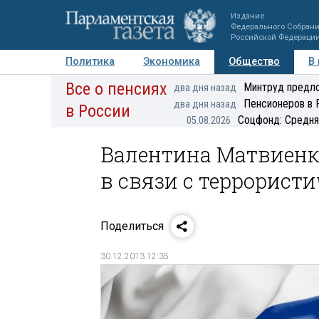
Издание
Федерального Собран
Российской Федераци
Политика
Экономика
Общество
В
Все о пенсиях
Фото
Авторы
Персоны
Мнения
Регионы
Минтруд предло
два дня назад
Пенсионеров в 
два дня назад
в России
Соцфонд: Средня
05.08.2026
Валентина Матвиенк
в связи с террорист
Поделиться
30.12.2013 12:35