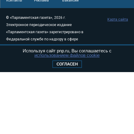
Контакты
Реклама
Вакансии
© «Парламентская газета», 2026 г.
Карта сайта
Электронное периодическое издание
«Парламентская газета» зарегистрировано в
Федеральной службе по надзору в сфере
связи, информационных технологий и
Используя сайт pnp.ru, Вы соглашаетесь с
массовых коммуникаций (Роскомнадзор) 05
использованием файлов cookie
августа 2011 года. 18+
СОГЛАСЕН
Свидетельство о регистрации Эл № ФС77-
46097
Учредитель — АНО «Парламентская газета»
Исполняющий обязанности главного
редактора — Абдуллаев М.Р.
Тел.: +7 (495) 637–69–79 E-mail:
pg@pnp.ru
«Парламентская газета» - официальное еженедельное издание
Федерального Собрания РФ. Издается с 1997 года. Учредители
газеты - Государственная Дума и Совет Федерации РФ. Официальный
публикатор федеральных конституционных законов, федеральных