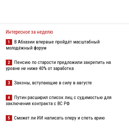
Интересное за неделю
В Абхазии впервые пройдёт масштабный
1
молодёжный форум
Пенсию по старости предложили закрепить на
2
уровне не ниже 40% от заработка
Законы, вступающие в силу в августе
3
Путин расширил список лиц с судимостью для
4
заключения контракта с ВС РФ
Сможет ли ИИ написать оперу и спеть арию
5