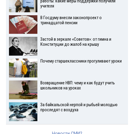
работы: какие меры поддержки получили
учителя
В Госдуму внесли законопроект о
тринадцатой пенсии
Застой в зеркале «Советов»: от гимна и
Конституции до жалоб на крышу
Почему старшеклассники прогуливают уроки
Возвращение НВП: чему и как будут учить
школьников на уроках
За байкальской нерпой и рыбьей молодью
проследят с воздуха
Новости СМИ2