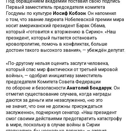
Под обращением академии поставил свою подпись
Первый заместитель председателя комитета
Госдумы по культуре
Иосиф Кобзон
. Он напомнил
о том, что звание лауреата Нобелевской премии мира
носит американский президент Барак Обама,
который «готовится к вторжению в Сирию». «Наш
президент, который пытается остановить
кровопролитие, помочь в конфликтах, больше
достоин такого высокого звания», — убеждён депутат.
«По-другому нельзя оценить заслуги человека,
который спас мир фактически от третьей мировой
войны», — одобрил инициативу заместитель
председателя Комитета Совета Федерации
по обороне и безопасности
Анатолий Бондарук
. Он
отметил существование случаев, когда награды
даются за деньги или незаслуженно, «но это
не значит, что они не должны присуждаться
заслуженно», подчеркнул сенатор. «Наш президент
смог своими действиями предотвратить катастрофу
в мире, поскольку в случае войны в Сирии
столкнулись бы несколько держав», — заявил