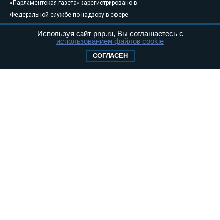
«Парламентская газета» зарегистрировано в
Федеральной службе по надзору в сфере
связи, информационных технологий и
Используя сайт pnp.ru, Вы соглашаетесь с
массовых коммуникаций (Роскомнадзор) 05
использованием файлов cookie
августа 2011 года. 18+
СОГЛАСЕН
Свидетельство о регистрации Эл № ФС77-
46097
Учредитель — АНО «Парламентская газета»
Исполняющий обязанности главного
редактора — Абдуллаев М.Р.
Тел.: +7 (495) 637–69–79 E-mail:
pg@pnp.ru
«Парламентская газета» - официальное еженедельное издание
Федерального Собрания РФ. Издается с 1997 года. Учредители
газеты - Государственная Дума и Совет Федерации РФ. Официальный
публикатор федеральных конституционных законов, федеральных
законов и актов палат Федерального Собрания. «Парламентская
газета» имеет пункты печати и представительства в десяти субъектах
федерации.
Сайт «Парламентской газеты» - это оперативные новости и
достоверная информация о принимаемых в стране законах и