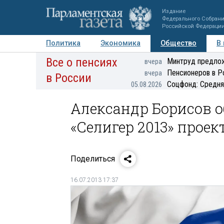
Издание
Федерального Собран
Российской Федераци
Политика
Экономика
Общество
В
Все о пенсиях
Фото
Авторы
Персоны
Мнения
Регионы
Минтруд предлож
вчера
Пенсионеров в Р
вчера
в России
Соцфонд: Средня
05.08.2026
Александр Борисов 
«Селигер 2013» проек
Поделиться
16.07.2013 17:37