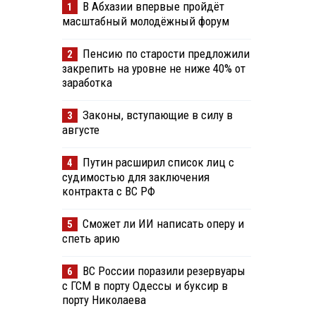
В Абхазии впервые пройдёт
1
масштабный молодёжный форум
Пенсию по старости предложили
2
закрепить на уровне не ниже 40% от
заработка
Законы, вступающие в силу в
3
августе
Путин расширил список лиц с
4
судимостью для заключения
контракта с ВС РФ
Сможет ли ИИ написать оперу и
5
спеть арию
ВС России поразили резервуары
6
с ГСМ в порту Одессы и буксир в
порту Николаева