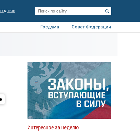
егодня»
Госдума
Совет Федерации
я
Авто
Недвижимость
Технологии
иза
Интересное за неделю