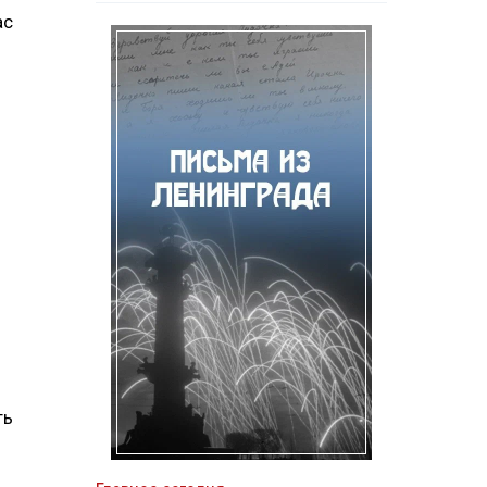
ас
ть