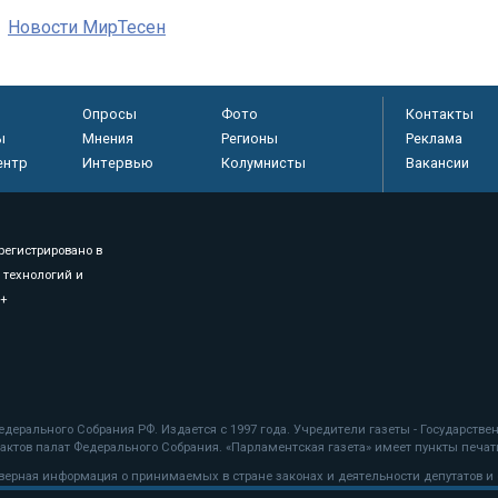
Новости МирТесен
Опросы
Фото
Контакты
ы
Мнения
Регионы
Реклама
ентр
Интервью
Колумнисты
Вакансии
регистрировано в
 технологий и
8+
.
дерального Собрания РФ. Издается с 1997 года. Учредители газеты - Государств
ктов палат Федерального Собрания. «Парламентская газета» имеет пункты печати
оверная информация о принимаемых в стране законах и деятельности депутатов и