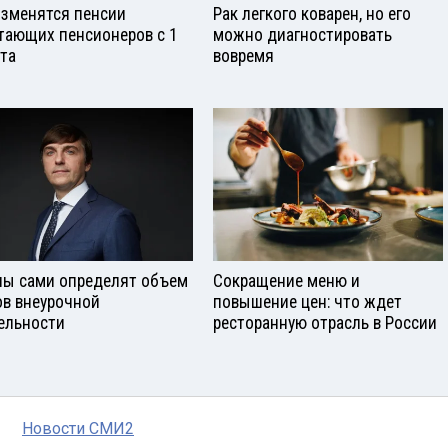
изменятся пенсии
Рак легкого коварен, но его
тающих пенсионеров с 1
можно диагностировать
ста
вовремя
ы сами определят объем
Сокращение меню и
ов внеурочной
повышение цен: что ждет
ельности
ресторанную отрасль в России
Новости СМИ2