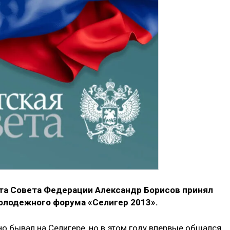
та Совета Федерации Александр Борисов принял
молодежного форума «Селигер 2013».
но бывал на Селигере, но в этом году впервые общался