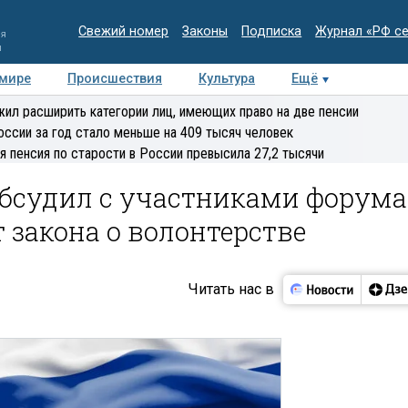
Свежий номер
Законы
Подписка
Журнал «РФ с
ия
и
 мире
Происшествия
Культура
Ещё
Медиацентр
Интервью
Колумнисты
Делова
ил расширить категории лиц, имеющих право на две пенсии
эксперт
оссии за год стало меньше на 409 тысяч человек
я пенсия по старости в России превысила 27,2 тысячи
обсудил с участниками форума
т закона о волонтерстве
Читать нас в