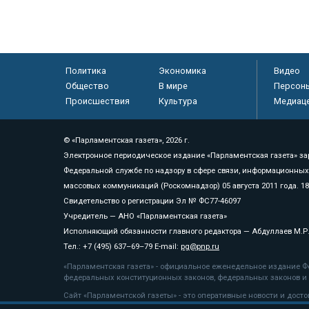
Политика
Экономика
Видео
Общество
В мире
Персон
Происшествия
Культура
Медиац
© «Парламентская газета», 2026 г.
Электронное периодическое издание «Парламентская газета» за
Федеральной службе по надзору в сфере связи, информационных
массовых коммуникаций (Роскомнадзор) 05 августа 2011 года. 1
Свидетельство о регистрации Эл № ФС77-46097
Учредитель — АНО «Парламентская газета»
Исполняющий обязанности главного редактора — Абдуллаев М.Р
Тел.: +7 (495) 637–69–79 E-mail:
pg@pnp.ru
«Парламентская газета» - официальное еженедельное издание Фе
федеральных конституционных законов, федеральных законов и а
Сайт «Парламентской газеты» - это оперативные новости и дост
«Парламентской газеты» активная ссылка на pnp.ru обязательна.