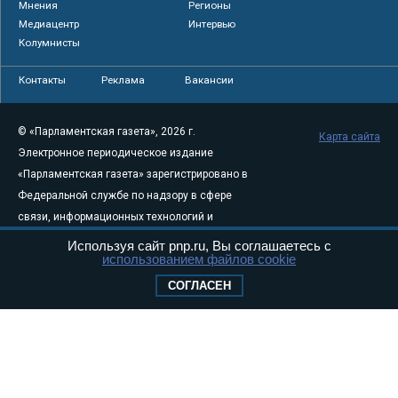
Мнения
Регионы
Медиацентр
Интервью
Колумнисты
Контакты
Реклама
Вакансии
© «Парламентская газета», 2026 г.
Карта сайта
Электронное периодическое издание
«Парламентская газета» зарегистрировано в
Федеральной службе по надзору в сфере
связи, информационных технологий и
массовых коммуникаций (Роскомнадзор) 05
Используя сайт pnp.ru, Вы соглашаетесь с
использованием файлов cookie
августа 2011 года. 18+
Свидетельство о регистрации Эл № ФС77-
СОГЛАСЕН
46097
Учредитель — АНО «Парламентская газета»
Исполняющий обязанности главного
редактора — Абдуллаев М.Р.
Тел.: +7 (495) 637–69–79 E-mail:
pg@pnp.ru