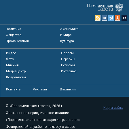
Политика
Экономика
Общество
В мире
Происшествия
Культура
Видео
Опросы
Фото
Персоны
Мнения
Регионы
Медиацентр
Интервью
Колумнисты
Контакты
Реклама
Вакансии
© «Парламентская газета», 2026 г.
Карта сайта
Электронное периодическое издание
«Парламентская газета» зарегистрировано в
Федеральной службе по надзору в сфере