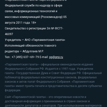
Федеральной службе по надзору в сфере
связи, информационных технологий и
массовых коммуникаций (Роскомнадзор) 05
августа 2011 года. 18+
Свидетельство о регистрации Эл № ФС77-
46097
Учредитель — АНО «Парламентская газета»
Исполняющий обязанности главного
редактора — Абдуллаев М.Р.
Тел.: +7 (495) 637–69–79 E-mail:
pg@pnp.ru
«Парламентская газета» - официальное еженедельное издание
Федерального Собрания РФ. Издается с 1997 года. Учредители
газеты - Государственная Дума и Совет Федерации РФ. Официальный
публикатор федеральных конституционных законов, федеральных
законов и актов палат Федерального Собрания. «Парламентская
газета» имеет пункты печати и представительства в десяти субъектах
федерации.
Сайт «Парламентской газеты» - это оперативные новости и
достоверная информация о принимаемых в стране законах и
деятельности депутатов и сенаторов. При использовании материалов