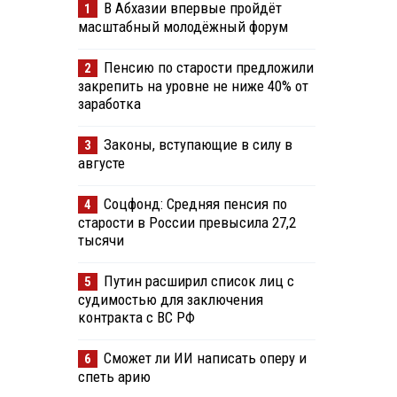
В Абхазии впервые пройдёт
1
масштабный молодёжный форум
Пенсию по старости предложили
2
закрепить на уровне не ниже 40% от
заработка
Законы, вступающие в силу в
3
августе
Соцфонд: Средняя пенсия по
4
старости в России превысила 27,2
тысячи
Путин расширил список лиц с
5
судимостью для заключения
контракта с ВС РФ
Сможет ли ИИ написать оперу и
6
спеть арию