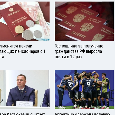
изменятся пенсии
Госпошлина за получение
тающих пенсионеров с 1
гражданства РФ выросла
ста
почти в 12 раз
тор Кастюкевич считает
Аргентина одержала волевую