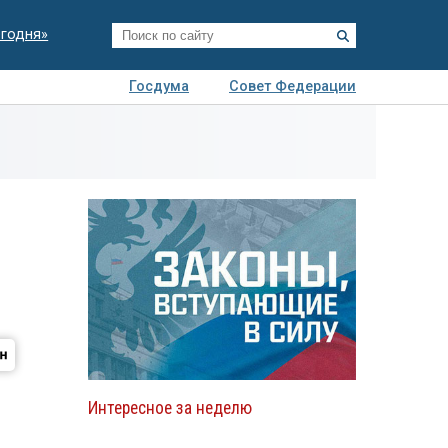
егодня»
Госдума
Совет Федерации
я
Авто
Недвижимость
Технологии
иза
Интересное за неделю