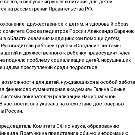
 всего, в выпуске игрушек и питания для детей.
ся на рассмотрении Правительства РФ.
охранение, дружественное к детям, и здоровый образ
о комитета Союза педиатров России Александр Баранов
и в области оказания медицинской помощи детям,
и. Руководитель рабочей группы «Создание системы
в детей и дружественного к ребенку правосудия», член
на подняла проблему социализации детей, нарушивших
рецидива преступлений среди подростков.
е возможности для детей, нуждающихся в особой заботе
ая финансово-гуманитарная академия» Галина Семья
 системы показателей реализации Национальной
 В частности, она указала на отсутствие достоверных
 в России.
председатель Комитета СФ по науке, образованию,
 Зинаида Драгункина представила общую информацию