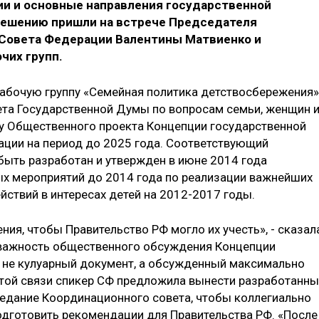
ии и основные направления государственной
 решению пришли на встрече Председателя
 Совета Федерации Валентины Матвиенко и
чих групп.
рабочую группу «Семейная политика детствосбережения»
та Государственной Думы по вопросам семьи, женщин 
ку Общественного проекта Концепции государственной
ции на период до 2025 года. Соответствующий
ыть разработан и утвержден в июне 2014 года
ых мероприятий до 2014 года по реализации важнейших
ствий в интересах детей на 2012-2017 годы.
ия, чтобы Правительство РФ могло их учесть», - сказал
а важность общественного обсуждения Концепции
 не кулуарный документ, а обсужденный максимально
этой связи спикер СФ предложила вынести разработанн
едание Координационного совета, чтобы коллегиально
подготовить рекомендации для Правительства РФ. «После