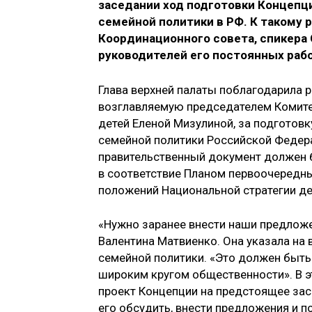
заседании ход подготовки Концепц
семейной политики в РФ. К такому
Координационного совета, спикера
руководителей его постоянных рабо
Глава верхней палаты поблагодарила 
возглавляемую председателем Комите
детей Еленой Мизулиной, за подготов
семейной политики Российской Федера
правительственный документ должен б
в соответствие Планом первоочередн
положений Национальной стратегии дей
«Нужно заранее внести наши предложен
Валентина Матвиенко. Она указала н
семейной политики. «Это должен быть
широким кругом общественности». В 
проект Концепции на предстоящее зас
его обсудить, внести предложения и 