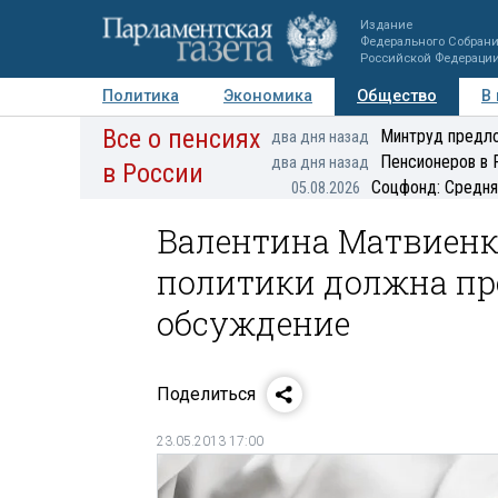
Издание
Федерального Собран
Российской Федераци
Политика
Экономика
Общество
В
Все о пенсиях
Фото
Авторы
Персоны
Мнения
Регионы
Минтруд предло
два дня назад
Пенсионеров в 
два дня назад
в России
Соцфонд: Средня
05.08.2026
Валентина Матвиенк
политики должна пр
обсуждение
Поделиться
23.05.2013 17:00