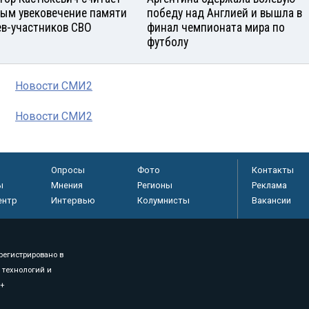
ым увековечение памяти
победу над Англией и вышла в
ев-участников СВО
финал чемпионата мира по
футболу
Новости СМИ2
Новости СМИ2
Опросы
Фото
Контакты
ы
Мнения
Регионы
Реклама
ентр
Интервью
Колумнисты
Вакансии
регистрировано в
 технологий и
8+