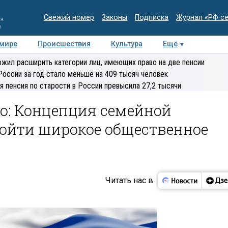
Свежий номер
Законы
Подписка
Журнал «РФ с
ия
и
 мире
Происшествия
Культура
Ещё
Медиацентр
Интервью
Колумнисты
Делова
жил расширить категории лиц, имеющих право на две пенсии
эксперт
России за год стало меньше на 409 тысяч человек
я пенсия по старости в России превысила 27,2 тысячи
о: Концепция семейной
ойти широкое общественное
Читать нас в