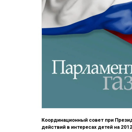
Координационный совет при Презид
действий в интересах детей на 201