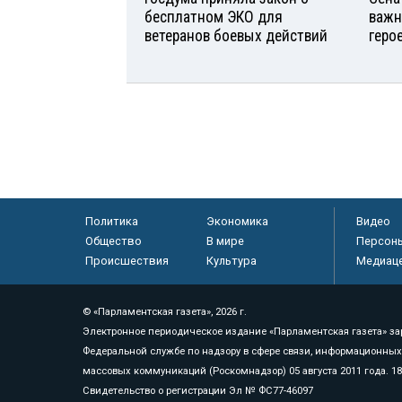
бесплатном ЭКО для
важн
ветеранов боевых действий
геро
Политика
Экономика
Видео
Общество
В мире
Персон
Происшествия
Культура
Медиац
© «Парламентская газета», 2026 г.
Электронное периодическое издание «Парламентская газета» за
Федеральной службе по надзору в сфере связи, информационных
массовых коммуникаций (Роскомнадзор) 05 августа 2011 года. 1
Свидетельство о регистрации Эл № ФС77-46097