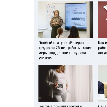
Особый статус и «Ветеран
Как 
труда» за 25 лет работы: какие
рабо
меры поддержки получили
авгу
учителя
Госдума приняла закон о
Сена