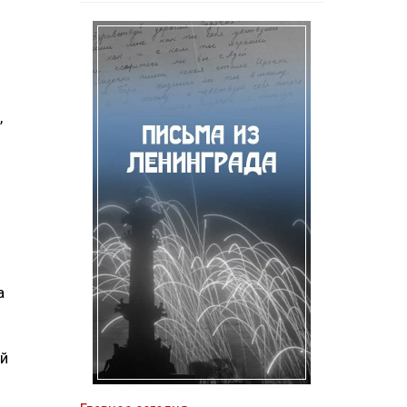
,
и
а
ый