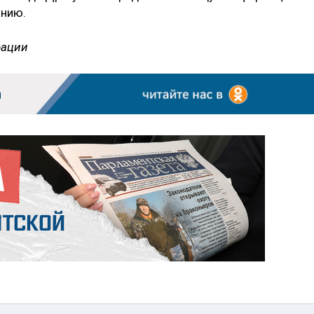
анию.
рации