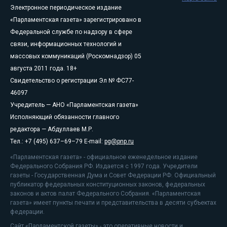
Электронное периодическое издание
«Парламентская газета» зарегистрировано в
Федеральной службе по надзору в сфере
связи, информационных технологий и
массовых коммуникаций (Роскомнадзор) 05
августа 2011 года. 18+
Свидетельство о регистрации Эл № ФС77-
46097
Учредитель — АНО «Парламентская газета»
Исполняющий обязанности главного
редактора — Абдуллаев М.Р.
Тел.: +7 (495) 637–69–79 E-mail:
pg@pnp.ru
«Парламентская газета» - официальное еженедельное издание
Федерального Собрания РФ. Издается с 1997 года. Учредители
газеты - Государственная Дума и Совет Федерации РФ. Официальный
публикатор федеральных конституционных законов, федеральных
законов и актов палат Федерального Собрания. «Парламентская
газета» имеет пункты печати и представительства в десяти субъектах
федерации.
Сайт «Парламентской газеты» - это оперативные новости и