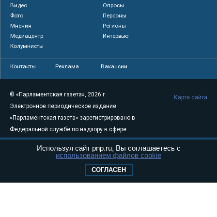
Видео
Опросы
Фото
Персоны
Мнения
Регионы
Медиацентр
Интервью
Колумнисты
Контакты
Реклама
Вакансии
© «Парламентская газета», 2026 г.
Карта сайта
Электронное периодическое издание
«Парламентская газета» зарегистрировано в
Федеральной службе по надзору в сфере
связи, информационных технологий и
Используя сайт pnp.ru, Вы соглашаетесь с
массовых коммуникаций (Роскомнадзор) 05
использованием файлов cookie
августа 2011 года. 18+
СОГЛАСЕН
Свидетельство о регистрации Эл № ФС77-
46097
Учредитель — АНО «Парламентская газета»
Исполняющий обязанности главного