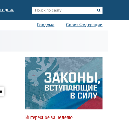
егодня»
Госдума
Совет Федерации
я
Авто
Недвижимость
Технологии
иза
Интересное за неделю