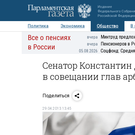
Издание
Федерального Собран
Российской Федераци
Политика
Экономика
Общество
В
Все о пенсиях
Фото
Авторы
Персоны
Мнения
Регионы
Минтруд предлож
вчера
Пенсионеров в Р
вчера
в России
Соцфонд: Средня
05.08.2026
Сенатор Константин
в совещании глав а
Поделиться
29.04.2013 13:45