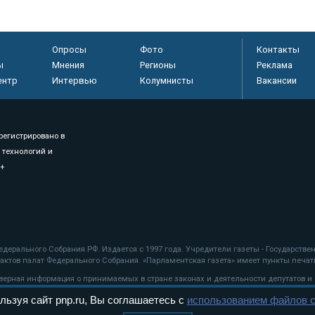
Опросы
Фото
Контакты
ы
Мнения
Регионы
Реклама
ентр
Интервью
Колумнисты
Вакансии
регистрировано в
 технологий и
8+
.
дерального Собрания РФ. Издается с 1997 года. Учредители газеты - Государств
ктов палат Федерального Собрания. «Парламентская газета» имеет пункты печати
оверная информация о принимаемых в стране законах и деятельности депутатов и
льзуя сайт pnp.ru, Вы соглашаетесь с
использованием файлов c
ехнологии