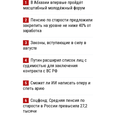
В Абхазии впервые пройдёт
1
масштабный молодёжный форум
Пенсию по старости предложили
2
закрепить на уровне не ниже 40% от
заработка
Законы, вступающие в силу в
3
августе
Путин расширил список лиц с
4
судимостью для заключения
контракта с ВС РФ
Сможет ли ИИ написать оперу и
5
спеть арию
Соцфонд: Средняя пенсия по
6
старости в России превысила 27,2
тысячи