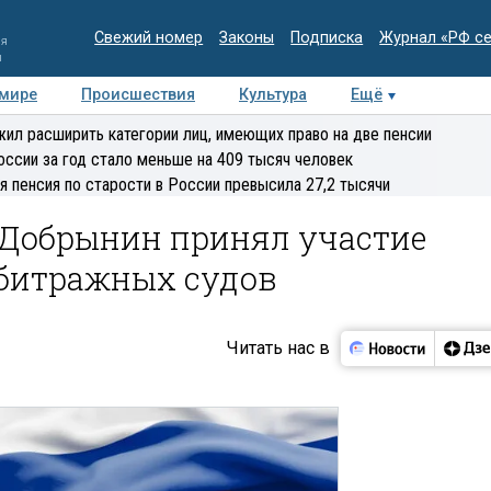
Свежий номер
Законы
Подписка
Журнал «РФ с
ия
и
 мире
Происшествия
Культура
Ещё
Медиацентр
Интервью
Колумнисты
Делова
ил расширить категории лиц, имеющих право на две пенсии
эксперт
оссии за год стало меньше на 409 тысяч человек
я пенсия по старости в России превысила 27,2 тысячи
 Добрынин принял участие
рбитражных судов
Читать нас в