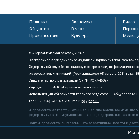
Политика
Экономика
Видео
Общество
В мире
Персон
Происшествия
Культура
Медиац
© «Парламентская газета», 2026 г.
Электронное периодическое издание «Парламентская газета» за
Федеральной службе по надзору в сфере связи, информационных
массовых коммуникаций (Роскомнадзор) 05 августа 2011 года. 1
Свидетельство о регистрации Эл № ФС77-46097
Учредитель — АНО «Парламентская газета»
Исполняющий обязанности главного редактора — Абдуллаев М.Р
Тел.: +7 (495) 637–69–79 E-mail:
pg@pnp.ru
«Парламентская газета» - официальное еженедельное издание Фе
федеральных конституционных законов, федеральных законов и а
Сайт «Парламентской газеты» - это оперативные новости и дост
«Парламентской газеты» активная ссылка на pnp.ru обязательна.
Испо
На информационном ресурсе применяются
рекомендательные т