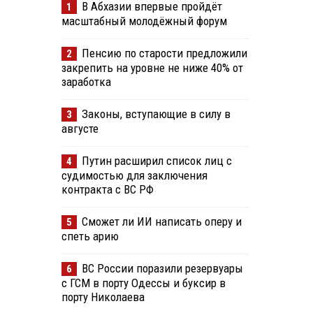
В Абхазии впервые пройдёт
1
масштабный молодёжный форум
Пенсию по старости предложили
2
закрепить на уровне не ниже 40% от
заработка
Законы, вступающие в силу в
3
августе
Путин расширил список лиц с
4
судимостью для заключения
контракта с ВС РФ
Сможет ли ИИ написать оперу и
5
спеть арию
ВС России поразили резервуары
6
с ГСМ в порту Одессы и буксир в
порту Николаева