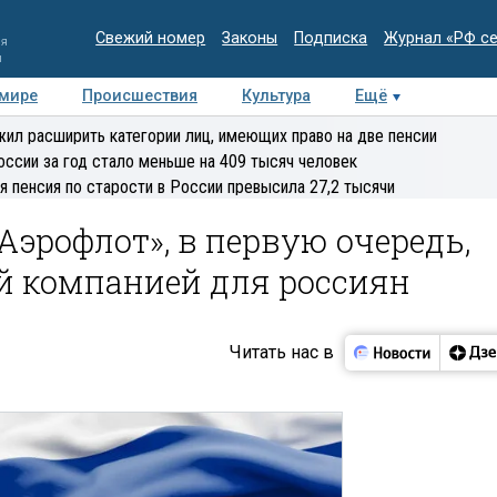
Свежий номер
Законы
Подписка
Журнал «РФ с
ия
и
 мире
Происшествия
Культура
Ещё
Медиацентр
Интервью
Колумнисты
Делова
ил расширить категории лиц, имеющих право на две пенсии
эксперт
оссии за год стало меньше на 409 тысяч человек
я пенсия по старости в России превысила 27,2 тысячи
Аэрофлот», в первую очередь,
й компанией для россиян
Читать нас в