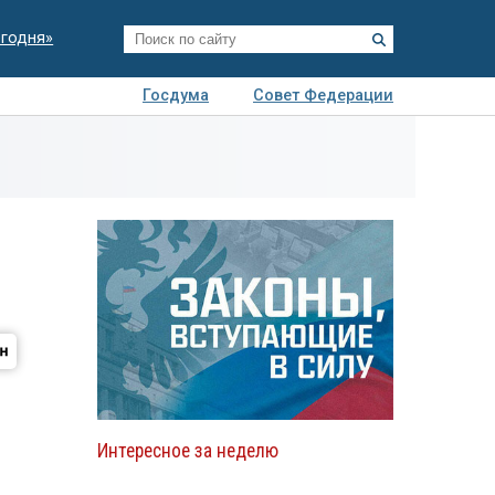
егодня»
Госдума
Совет Федерации
я
Авто
Недвижимость
Технологии
иза
Интересное за неделю