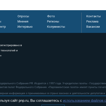
Опросы
Фото
Контакты
ы
Мнения
Регионы
Реклама
ентр
Интервью
Колумнисты
Вакансии
регистрировано в
 технологий и
8+
.
дерального Собрания РФ. Издается с 1997 года. Учредители газеты - Государств
ктов палат Федерального Собрания. «Парламентская газета» имеет пункты печати
оверная информация о принимаемых в стране законах и деятельности депутатов и
льзуя сайт pnp.ru, Вы соглашаетесь с
использованием файлов c
ехнологии