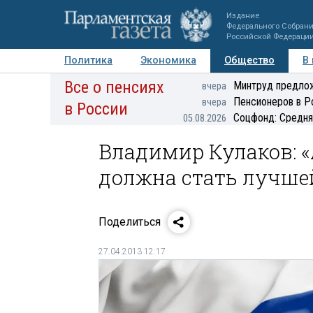
Издание
Федерального Собран
Российской Федераци
Политика
Экономика
Общество
В
Все о пенсиях
Фото
Авторы
Персоны
Мнения
Регионы
Минтруд предлож
вчера
Пенсионеров в Р
вчера
в России
Соцфонд: Средня
05.08.2026
Владимир Кулаков: «
должна стать лучше
Поделиться
27.04.2013 12:17