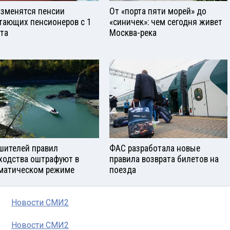
изменятся пенсии
От «порта пяти морей» до
тающих пенсионеров с 1
«синичек»: чем сегодня живет
ста
Москва-река
шителей правил
ФАС разработала новые
ходства оштрафуют в
правила возврата билетов на
матическом режиме
поезда
Новости СМИ2
Новости СМИ2