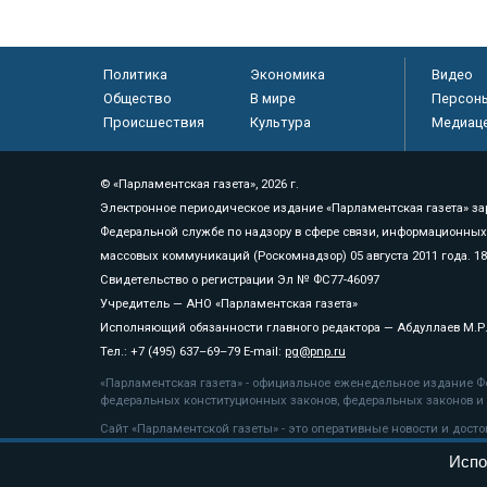
Политика
Экономика
Видео
Общество
В мире
Персон
Происшествия
Культура
Медиац
© «Парламентская газета», 2026 г.
Электронное периодическое издание «Парламентская газета» за
Федеральной службе по надзору в сфере связи, информационных
массовых коммуникаций (Роскомнадзор) 05 августа 2011 года. 1
Свидетельство о регистрации Эл № ФС77-46097
Учредитель — АНО «Парламентская газета»
Исполняющий обязанности главного редактора — Абдуллаев М.Р
Тел.: +7 (495) 637–69–79 E-mail:
pg@pnp.ru
«Парламентская газета» - официальное еженедельное издание Фе
федеральных конституционных законов, федеральных законов и а
Сайт «Парламентской газеты» - это оперативные новости и дост
«Парламентской газеты» активная ссылка на pnp.ru обязательна.
Испо
На информационном ресурсе применяются
рекомендательные т