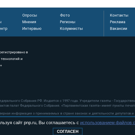
Опросы
Фото
Контакты
ы
Мнения
Регионы
Реклама
ентр
Интервью
Колумнисты
Вакансии
регистрировано в
 технологий и
8+
.
дерального Собрания РФ. Издается с 1997 года. Учредители газеты - Государств
ктов палат Федерального Собрания. «Парламентская газета» имеет пункты печати
оверная информация о принимаемых в стране законах и деятельности депутатов и
льзуя сайт pnp.ru, Вы соглашаетесь с
использованием файлов c
ехнологии
СОГЛАСЕН