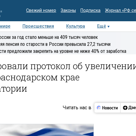
Свежий номер
Законы
Подписка
Журнал «РФ с
ия
и
 мире
Происшествия
Культура
Ещё
Медиацентр
Интервью
Колумнисты
Делова
оссии за год стало меньше на 409 тысяч человек
эксперт
яя пенсия по старости в России превысила 27,2 тысячи
сти предложили закрепить на уровне не ниже 40% от заработка
овали протокол об увеличени
раснодарском крае
атории
Читать нас в