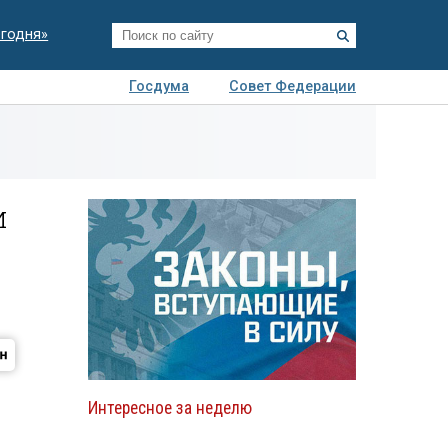
егодня»
Госдума
Совет Федерации
я
Авто
Недвижимость
Технологии
иза
и
Интересное за неделю