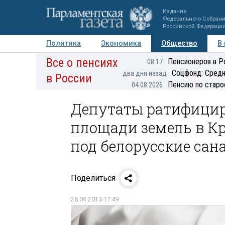
Издание
Федерального Собран
Российской Федераци
Политика
Экономика
Общество
В
Все о пенсиях
Фото
Авторы
Персоны
Мнения
Регионы
Пенсионеров в Р
08:17
Соцфонд: Средн
два дня назад
в России
Пенсию по старо
04.08.2026
Депутаты ратифицир
площади земель в К
под белорусские сан
Поделиться
26.04.2013 17:49