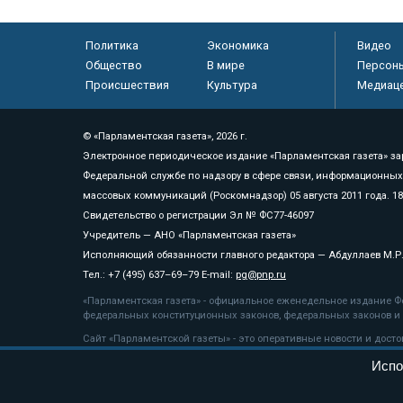
Политика
Экономика
Видео
Общество
В мире
Персон
Происшествия
Культура
Медиац
© «Парламентская газета», 2026 г.
Электронное периодическое издание «Парламентская газета» за
Федеральной службе по надзору в сфере связи, информационных
массовых коммуникаций (Роскомнадзор) 05 августа 2011 года. 1
Свидетельство о регистрации Эл № ФС77-46097
Учредитель — АНО «Парламентская газета»
Исполняющий обязанности главного редактора — Абдуллаев М.Р
Тел.: +7 (495) 637–69–79 E-mail:
pg@pnp.ru
«Парламентская газета» - официальное еженедельное издание Фе
федеральных конституционных законов, федеральных законов и а
Сайт «Парламентской газеты» - это оперативные новости и дост
«Парламентской газеты» активная ссылка на pnp.ru обязательна.
Испо
На информационном ресурсе применяются
рекомендательные т
Положение о защите персональных данных