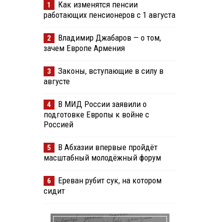
Как изменятся пенсии
1
работающих пенсионеров с 1 августа
Владимир Джабаров — о том,
2
зачем Европе Армения
Законы, вступающие в силу в
3
августе
В МИД России заявили о
4
подготовке Европы к войне с
Россией
В Абхазии впервые пройдёт
5
масштабный молодёжный форум
Ереван рубит сук, на котором
6
сидит