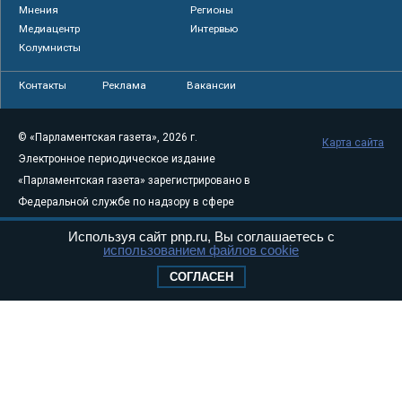
Мнения
Регионы
Медиацентр
Интервью
Колумнисты
Контакты
Реклама
Вакансии
© «Парламентская газета», 2026 г.
Карта сайта
Электронное периодическое издание
«Парламентская газета» зарегистрировано в
Федеральной службе по надзору в сфере
связи, информационных технологий и
Используя сайт pnp.ru, Вы соглашаетесь с
массовых коммуникаций (Роскомнадзор) 05
использованием файлов cookie
августа 2011 года. 18+
СОГЛАСЕН
Свидетельство о регистрации Эл № ФС77-
46097
Учредитель — АНО «Парламентская газета»
Исполняющий обязанности главного
редактора — Абдуллаев М.Р.
Тел.: +7 (495) 637–69–79 E-mail:
pg@pnp.ru