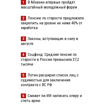
В Абхазии впервые пройдёт
1
масштабный молодёжный форум
Пенсию по старости предложили
2
закрепить на уровне не ниже 40% от
заработка
Законы, вступающие в силу в
3
августе
Соцфонд: Средняя пенсия по
4
старости в России превысила 27,2
тысячи
Путин расширил список лиц с
5
судимостью для заключения
контракта с ВС РФ
Сможет ли ИИ написать оперу и
6
спеть арию