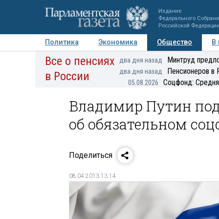
Издание
Федерального Собран
Российской Федераци
Политика
Экономика
Общество
В
Все о пенсиях
Фото
Авторы
Персоны
Мнения
Регионы
Минтруд предло
два дня назад
Пенсионеров в 
два дня назад
в России
Соцфонд: Средня
05.08.2026
Владимир Путин под
об обязательном со
Поделиться
08.04.2013 13:14