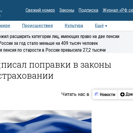
Свежий номер
Законы
Подписка
Журнал «РФ с
ия
и
 мире
Происшествия
Культура
Ещё
Медиацентр
Интервью
Колумнисты
Делова
жил расширить категории лиц, имеющих право на две пенсии
эксперт
России за год стало меньше на 409 тысяч человек
я пенсия по старости в России превысила 27,2 тысячи
писал поправки в законы
цстраховании
Читать нас в