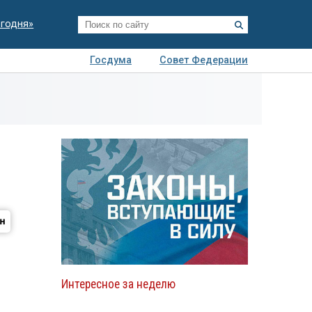
егодня»
Госдума
Совет Федерации
я
Авто
Недвижимость
Технологии
иза
Интересное за неделю