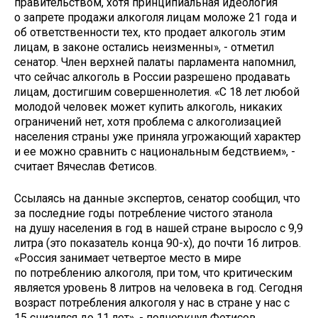
правительством, хотя принципиальная идеология
о запрете продажи алкоголя лицам моложе 21 года и
об ответственности тех, кто продает алкоголь этим
лицам, в законе остались неизменны», - отметил
сенатор. Член верхней палаты парламента напомнил,
что сейчас алкоголь в России разрешено продавать
лицам, достигшим совершеннолетия. «С 18 лет любой
молодой человек может купить алкоголь, никаких
ограничений нет, хотя проблема с алкоголизацией
населения страны уже приняла угрожающий характер
и ее можно сравнить с национальным бедствием», -
считает Вячеслав Фетисов.
Ссылаясь на данные экспертов, сенатор сообщил, что
за последние годы потребление чистого этанола
на душу населения в год в нашей стране выросло с 9,9
литра (это показатель конца 90-х), до почти 16 литров.
«Россия занимает четвертое место в мире
по потреблению алкоголя, при том, что критическим
является уровень 8 литров на человека в год. Сегодня
возраст потребления алкоголя у нас в стране у нас с
15 снизился до 11 лет», - подчеркнул Фетисов.