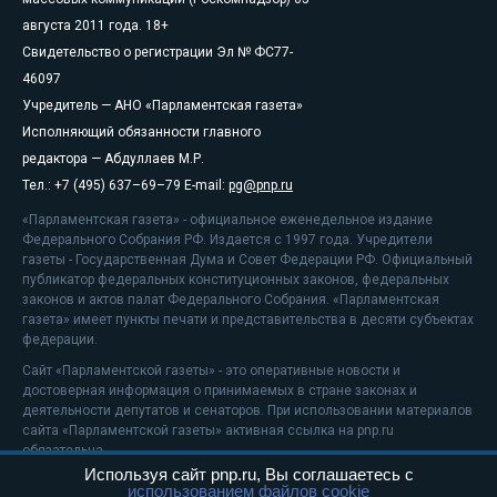
августа 2011 года. 18+
Свидетельство о регистрации Эл № ФС77-
46097
Учредитель — АНО «Парламентская газета»
Исполняющий обязанности главного
редактора — Абдуллаев М.Р.
Тел.: +7 (495) 637–69–79 E-mail:
pg@pnp.ru
«Парламентская газета» - официальное еженедельное издание
Федерального Собрания РФ. Издается с 1997 года. Учредители
газеты - Государственная Дума и Совет Федерации РФ. Официальный
публикатор федеральных конституционных законов, федеральных
законов и актов палат Федерального Собрания. «Парламентская
газета» имеет пункты печати и представительства в десяти субъектах
федерации.
Сайт «Парламентской газеты» - это оперативные новости и
достоверная информация о принимаемых в стране законах и
деятельности депутатов и сенаторов. При использовании материалов
сайта «Парламентской газеты» активная ссылка на pnp.ru
обязательна.
Используя сайт pnp.ru, Вы соглашаетесь с
На информационном ресурсе применяются
рекомендательные
использованием файлов cookie