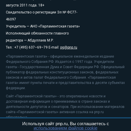
августа 2011 года. 18+
Свидетельство о регистрации Эл № ФС77-
46097
Учредитель — АНО «Парламентская газета»
Исполняющий обязанности главного
редактора — Абдуллаев М.Р.
Тел.: +7 (495) 637–69–79 E-mail:
pg@pnp.ru
«Парламентская газета» - официальное еженедельное издание
Федерального Собрания РФ. Издается с 1997 года. Учредители
газеты - Государственная Дума и Совет Федерации РФ. Официальный
публикатор федеральных конституционных законов, федеральных
законов и актов палат Федерального Собрания. «Парламентская
газета» имеет пункты печати и представительства в десяти субъектах
федерации.
Сайт «Парламентской газеты» - это оперативные новости и
достоверная информация о принимаемых в стране законах и
деятельности депутатов и сенаторов. При использовании материалов
сайта «Парламентской газеты» активная ссылка на pnp.ru
обязательна.
Используя сайт pnp.ru, Вы соглашаетесь с
На информационном ресурсе применяются
рекомендательные
использованием файлов cookie
технологии