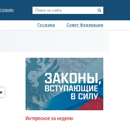
егодня»
Госдума
Совет Федерации
я
Авто
Недвижимость
Технологии
иза
Интересное за неделю