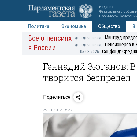
Издание
Федерального Собран
Российской Федераци
Политика
Экономика
Общество
В
Все о пенсиях
Фото
Авторы
Персоны
Мнения
Регионы
Минтруд предло
два дня назад
Пенсионеров в 
два дня назад
в России
Соцфонд: Средня
05.08.2026
Геннадий Зюганов: В
творится беспредел
Поделиться
29.01.2013 15:27