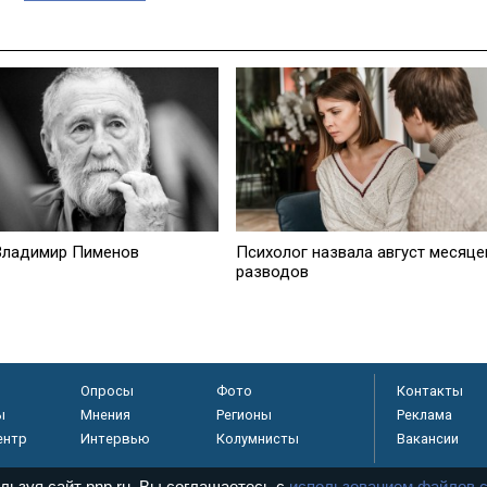
Владимир Пименов
Психолог назвала август месяц
разводов
Опросы
Фото
Контакты
ы
Мнения
Регионы
Реклама
ентр
Интервью
Колумнисты
Вакансии
льзуя сайт pnp.ru, Вы соглашаетесь с
использованием файлов c