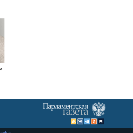
ем
ookie