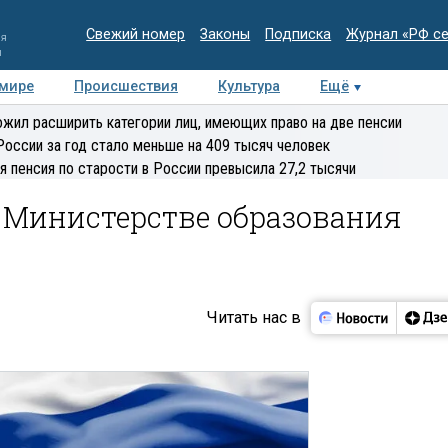
Свежий номер
Законы
Подписка
Журнал «РФ с
ия
и
 мире
Происшествия
Культура
Ещё
Медиацентр
Интервью
Колумнисты
Делова
жил расширить категории лиц, имеющих право на две пенсии
эксперт
России за год стало меньше на 409 тысяч человек
я пенсия по старости в России превысила 27,2 тысячи
 Министерстве образования
Читать нас в