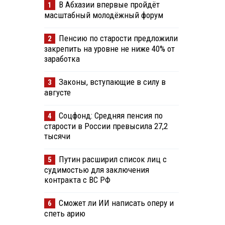
В Абхазии впервые пройдёт
1
масштабный молодёжный форум
Пенсию по старости предложили
2
закрепить на уровне не ниже 40% от
заработка
Законы, вступающие в силу в
3
августе
Соцфонд: Средняя пенсия по
4
старости в России превысила 27,2
тысячи
Путин расширил список лиц с
5
судимостью для заключения
контракта с ВС РФ
Сможет ли ИИ написать оперу и
6
спеть арию