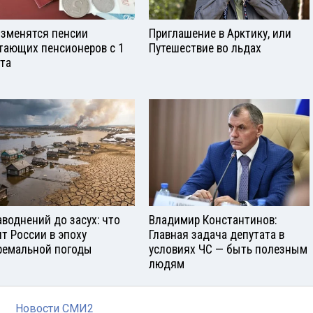
изменятся пенсии
Приглашение в Арктику, или
тающих пенсионеров с 1
Путешествие во льдах
ста
аводнений до засух: что
Владимир Константинов:
ит России в эпоху
Главная задача депутата в
ремальной погоды
условиях ЧС — быть полезным
людям
Новости СМИ2