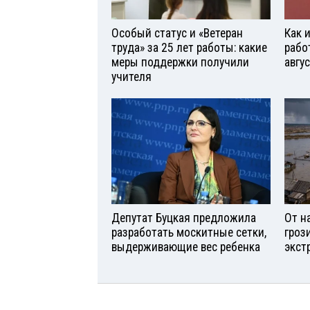
Особый статус и «Ветеран
Как 
труда» за 25 лет работы: какие
рабо
меры поддержки получили
авгу
учителя
Депутат Буцкая предложила
От н
разработать москитные сетки,
гроз
выдерживающие вес ребенка
экст