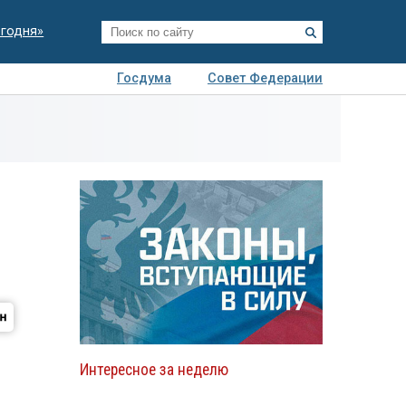
егодня»
Госдума
Совет Федерации
я
Авто
Недвижимость
Технологии
иза
Интересное за неделю