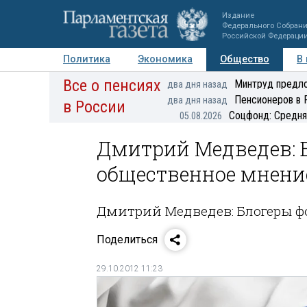
Издание
Федерального Собран
Российской Федераци
Политика
Экономика
Общество
В
Все о пенсиях
Фото
Авторы
Персоны
Мнения
Регионы
Минтруд предло
два дня назад
Пенсионеров в 
два дня назад
в России
Соцфонд: Средня
05.08.2026
Дмитрий Медведев: 
общественное мнени
Дмитрий Медведев: Блогеры 
Поделиться
29.10.2012 11:23