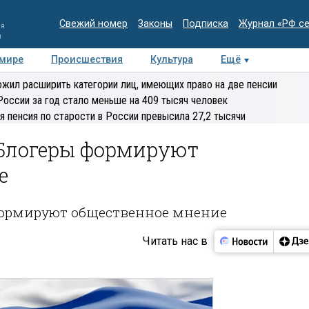
Свежий номер
Законы
Подписка
Журнал «РФ с
ия
и
 мире
Происшествия
Культура
Ещё
Медиацентр
Интервью
Колумнисты
Делова
жил расширить категории лиц, имеющих право на две пенсии
эксперт
России за год стало меньше на 409 тысяч человек
я пенсия по старости в России превысила 27,2 тысячи
Блогеры формируют
е
формируют общественное мнение
Читать нас в