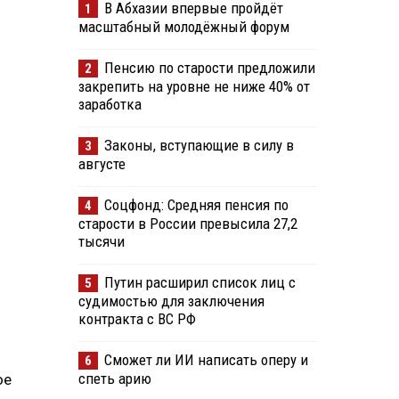
В Абхазии впервые пройдёт
1
масштабный молодёжный форум
Пенсию по старости предложили
2
закрепить на уровне не ниже 40% от
заработка
Законы, вступающие в силу в
3
августе
Соцфонд: Средняя пенсия по
4
старости в России превысила 27,2
тысячи
Путин расширил список лиц с
5
судимостью для заключения
контракта с ВС РФ
Сможет ли ИИ написать оперу и
6
спеть арию
ое