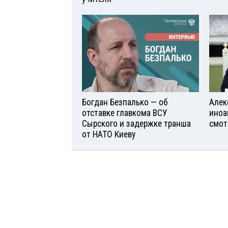
Богдан Безпалько — об
Алек
отставке главкома ВСУ
иноа
Сырского и задержке транша
смот
от НАТО Киеву