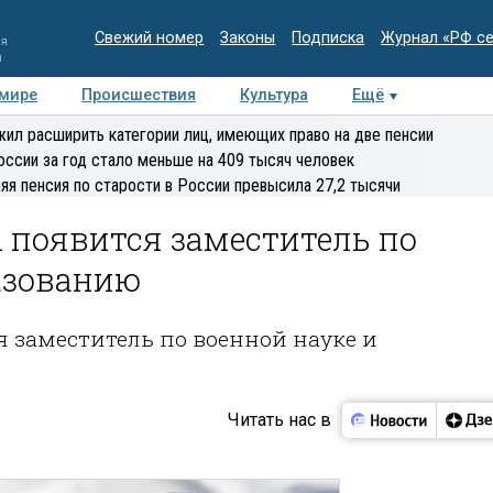
Свежий номер
Законы
Подписка
Журнал «РФ с
ия
и
 мире
Происшествия
Культура
Ещё
Медиацентр
Интервью
Колумнисты
Делова
ил расширить категории лиц, имеющих право на две пенсии
эксперт
оссии за год стало меньше на 409 тысяч человек
яя пенсия по старости в России превысила 27,2 тысячи
 появится заместитель по
азованию
 заместитель по военной науке и
Читать нас в