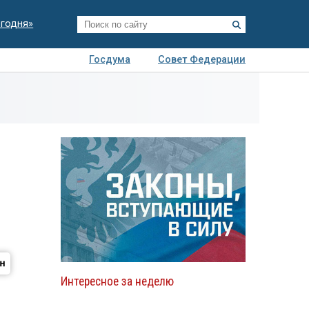
егодня»
Госдума
Совет Федерации
я
Авто
Недвижимость
Технологии
иза
Интересное за неделю