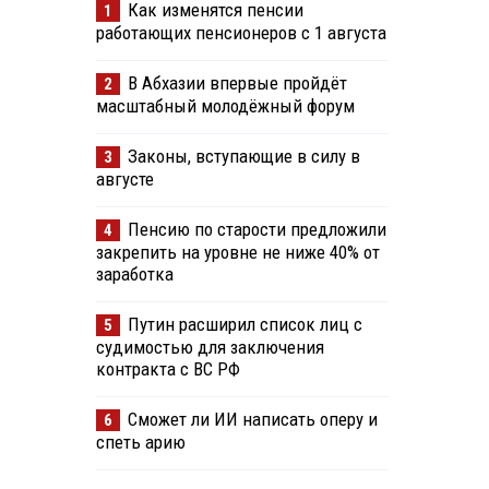
Как изменятся пенсии
1
работающих пенсионеров с 1 августа
В Абхазии впервые пройдёт
2
масштабный молодёжный форум
Законы, вступающие в силу в
3
августе
Пенсию по старости предложили
4
закрепить на уровне не ниже 40% от
заработка
Путин расширил список лиц с
5
судимостью для заключения
контракта с ВС РФ
Сможет ли ИИ написать оперу и
6
спеть арию
я