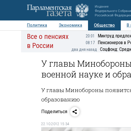
Издание
Федерального Собран
Российской Федераци
Политика
Экономика
Общество
В
Все о пенсиях
Фото
Авторы
Персоны
Мнения
Регионы
Минтруд предлож
20:01
Пенсионеров в Р
08:17
в России
Соцфонд: Средн
два дня назад
У главы Минобороны
военной науке и обр
У главы Минобороны появится
образованию
Поделиться
22.10.2012 15:34