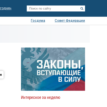
егодня»
Госдума
Совет Федерации
я
Авто
Недвижимость
Технологии
иза
Интересное за неделю