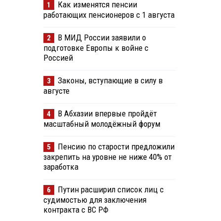
Как изменятся пенсии
1
работающих пенсионеров с 1 августа
В МИД России заявили о
2
подготовке Европы к войне с
Россией
Законы, вступающие в силу в
3
августе
В Абхазии впервые пройдёт
4
масштабный молодёжный форум
Пенсию по старости предложили
5
закрепить на уровне не ниже 40% от
заработка
Путин расширил список лиц с
6
судимостью для заключения
контракта с ВС РФ