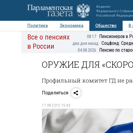
Издание
Федерального Собран
Российской Федераци
Политика
Экономика
Общество
В
Все о пенсиях
Фото
Авторы
Персоны
Мнения
Регионы
Пенсионеров в Р
08:17
Соцфонд: Средн
два дня назад
в России
Пенсию по старо
04.08.2026
ОРУЖИЕ ДЛЯ «СКОР
Профильный комитет ГД не ра
Поделиться
17.09.2012 15:43