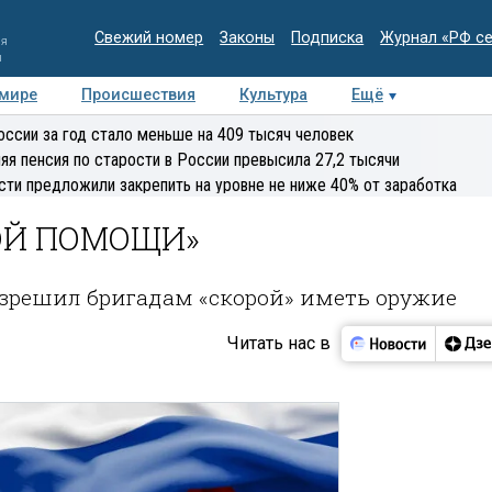
Свежий номер
Законы
Подписка
Журнал «РФ с
ия
и
 мире
Происшествия
Культура
Ещё
Медиацентр
Интервью
Колумнисты
Делова
оссии за год стало меньше на 409 тысяч человек
эксперт
яя пенсия по старости в России превысила 27,2 тысячи
сти предложили закрепить на уровне не ниже 40% от заработка
ОЙ ПОМОЩИ»
зрешил бригадам «скорой» иметь оружие
Читать нас в