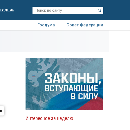
егодня»
Госдума
Совет Федерации
я
Авто
Недвижимость
Технологии
иза
Интересное за неделю