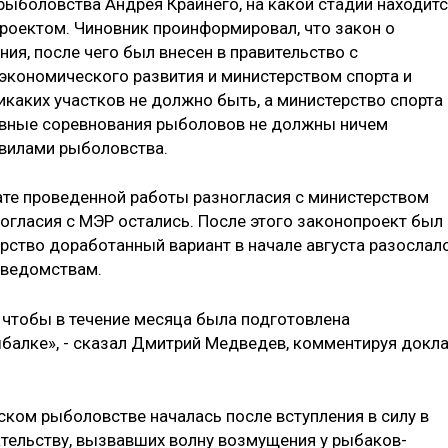
рыболовства Андрея Крайнего, на какой стадии находит
роектом. Чиновник проинформировал, что закон о
я, после чего был внесен в правительство с
кономического развития и министерством спорта и
икаких участков не должно быть, а министерство спорта 
тивные соревнования рыболовов не должны ничем
авилами рыболовства.
тате проведенной работы разногласия с министерством
зногласия с МЭР остались. После этого законопроект был
ерство доработанный вариант в начале августа разослал
 ведомствам.
, чтобы в течение месяца была подготовлена
ыбалке», - сказал Дмитрий Медведев, комментируя докл
ском рыболовстве началась после вступления в силу в
ательству, вызвавших волну возмущения у рыбаков-