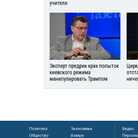
учителя
Эксперт предрек крах попыток
Цирк
киевского режима
отст
манипулировать Трампом
ниче
Политика
Экономика
Видео
Общество
В мире
Персон