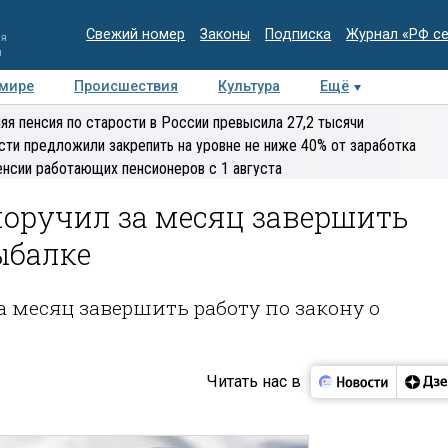
Свежий номер
Законы
Подписка
Журнал «РФ с
ия
и
 мире
Происшествия
Культура
Ещё
Медиацентр
Интервью
Колумнисты
Делова
яя пенсия по старости в России превысила 27,2 тысячи
эксперт
сти предложили закрепить на уровне не ниже 40% от заработка
енсии работающих пенсионеров с 1 августа
оручил за месяц завершить
ыбалке
 месяц завершить работу по закону о
Читать нас в