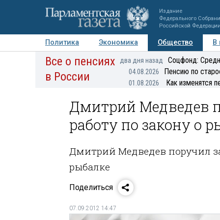
Издание
Федерального Собран
Российской Федераци
Политика
Экономика
Общество
В
Все о пенсиях
Фото
Авторы
Персоны
Мнения
Регионы
Соцфонд: Средн
два дня назад
Пенсию по старо
04.08.2026
в России
Как изменятся п
01.08.2026
Дмитрий Медведев п
работу по закону о р
Дмитрий Медведев поручил за
рыбалке
Поделиться
07.09.2012 14:47