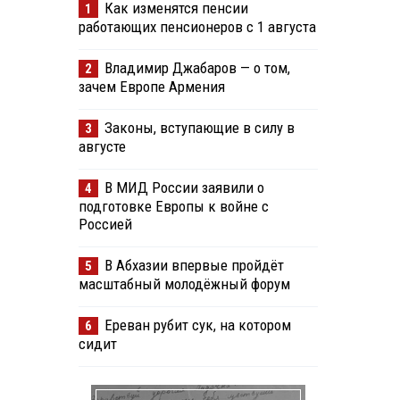
Как изменятся пенсии
1
работающих пенсионеров с 1 августа
Владимир Джабаров — о том,
2
зачем Европе Армения
Законы, вступающие в силу в
3
августе
В МИД России заявили о
4
подготовке Европы к войне с
Россией
В Абхазии впервые пройдёт
5
масштабный молодёжный форум
Ереван рубит сук, на котором
6
сидит