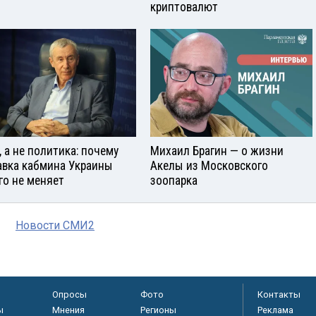
криптовалют
, а не политика: почему
Михаил Брагин — о жизни
авка кабмина Украины
Акелы из Московского
го не меняет
зоопарка
Новости СМИ2
Опросы
Фото
Контакты
ы
Мнения
Регионы
Реклама