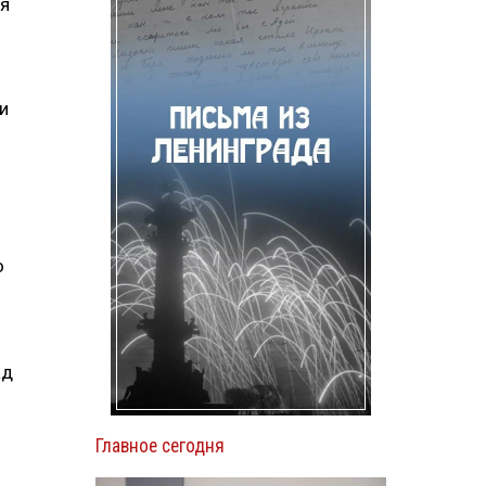
ся
и
о
ад
Главное сегодня