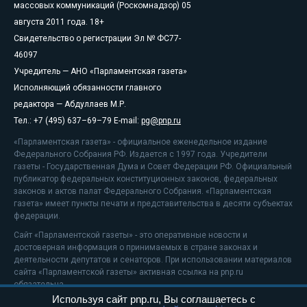
массовых коммуникаций (Роскомнадзор) 05
августа 2011 года. 18+
Свидетельство о регистрации Эл № ФС77-
46097
Учредитель — АНО «Парламентская газета»
Исполняющий обязанности главного
редактора — Абдуллаев М.Р.
Тел.: +7 (495) 637–69–79 E-mail:
pg@pnp.ru
«Парламентская газета» - официальное еженедельное издание
Федерального Собрания РФ. Издается с 1997 года. Учредители
газеты - Государственная Дума и Совет Федерации РФ. Официальный
публикатор федеральных конституционных законов, федеральных
законов и актов палат Федерального Собрания. «Парламентская
газета» имеет пункты печати и представительства в десяти субъектах
федерации.
Сайт «Парламентской газеты» - это оперативные новости и
достоверная информация о принимаемых в стране законах и
деятельности депутатов и сенаторов. При использовании материалов
сайта «Парламентской газеты» активная ссылка на pnp.ru
обязательна.
Используя сайт pnp.ru, Вы соглашаетесь с
На информационном ресурсе применяются
рекомендательные