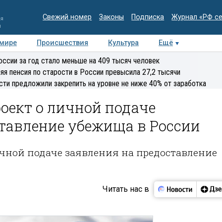
Свежий номер
Законы
Подписка
Журнал «РФ с
ия
и
 мире
Происшествия
Культура
Ещё
Медиацентр
Интервью
Колумнисты
Делова
оссии за год стало меньше на 409 тысяч человек
эксперт
яя пенсия по старости в России превысила 27,2 тысячи
сти предложили закрепить на уровне не ниже 40% от заработка
роект о личной подаче
ставление убежища в России
ичной подаче заявления на предоставление
Читать нас в