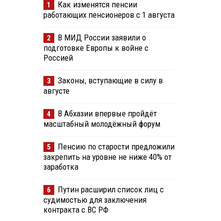
Как изменятся пенсии
1
работающих пенсионеров с 1 августа
В МИД России заявили о
2
подготовке Европы к войне с
Россией
Законы, вступающие в силу в
3
августе
В Абхазии впервые пройдёт
4
масштабный молодёжный форум
Пенсию по старости предложили
5
закрепить на уровне не ниже 40% от
заработка
Путин расширил список лиц с
6
судимостью для заключения
контракта с ВС РФ