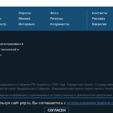
Опросы
Фото
Контакты
ы
Мнения
Регионы
Реклама
ентр
Интервью
Колумнисты
Вакансии
регистрировано в
 технологий и
8+
.
дерального Собрания РФ. Издается с 1997 года. Учредители газеты - Государств
ктов палат Федерального Собрания. «Парламентская газета» имеет пункты печати
оверная информация о принимаемых в стране законах и деятельности депутатов и
льзуя сайт pnp.ru, Вы соглашаетесь с
использованием файлов c
ехнологии
СОГЛАСЕН