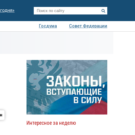
егодня»
Госдума
Совет Федерации
я
Авто
Недвижимость
Технологии
иза
Интересное за неделю