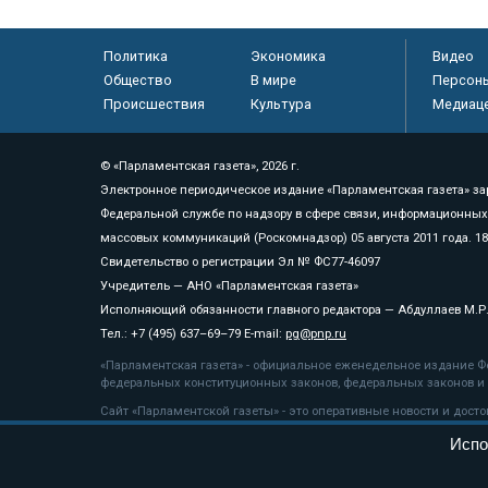
Политика
Экономика
Видео
Общество
В мире
Персон
Происшествия
Культура
Медиац
© «Парламентская газета», 2026 г.
Электронное периодическое издание «Парламентская газета» за
Федеральной службе по надзору в сфере связи, информационных
массовых коммуникаций (Роскомнадзор) 05 августа 2011 года. 1
Свидетельство о регистрации Эл № ФС77-46097
Учредитель — АНО «Парламентская газета»
Исполняющий обязанности главного редактора — Абдуллаев М.Р
Тел.: +7 (495) 637–69–79 E-mail:
pg@pnp.ru
«Парламентская газета» - официальное еженедельное издание Фе
федеральных конституционных законов, федеральных законов и а
Сайт «Парламентской газеты» - это оперативные новости и дост
«Парламентской газеты» активная ссылка на pnp.ru обязательна.
Испо
На информационном ресурсе применяются
рекомендательные т
Положение о защите персональных данных