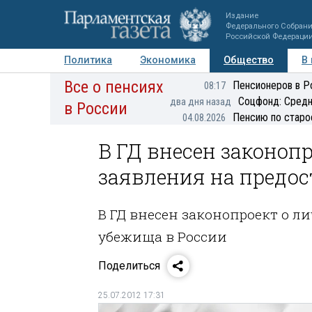
Издание
Федерального Собран
Российской Федераци
Политика
Экономика
Общество
В
Все о пенсиях
Фото
Авторы
Персоны
Мнения
Регионы
Пенсионеров в Р
08:17
Соцфонд: Средн
два дня назад
в России
Пенсию по старо
04.08.2026
В ГД внесен законоп
заявления на предо
В ГД внесен законопроект о л
убежища в России
Поделиться
25.07.2012 17:31