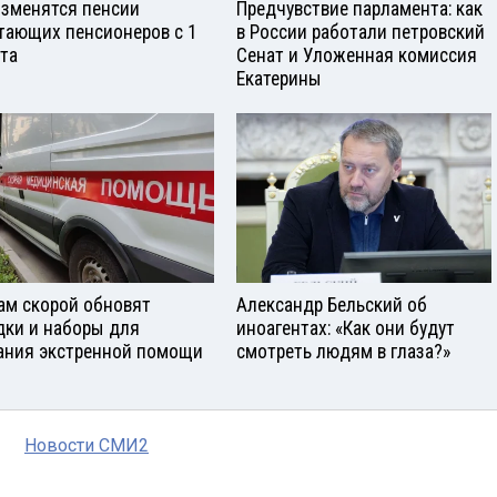
изменятся пенсии
Предчувствие парламента: как
тающих пенсионеров с 1
в России работали петровский
ста
Сенат и Уложенная комиссия
Екатерины
ам скорой обновят
Александр Бельский об
дки и наборы для
иноагентах: «Как они будут
ания экстренной помощи
смотреть людям в глаза?»
Новости СМИ2