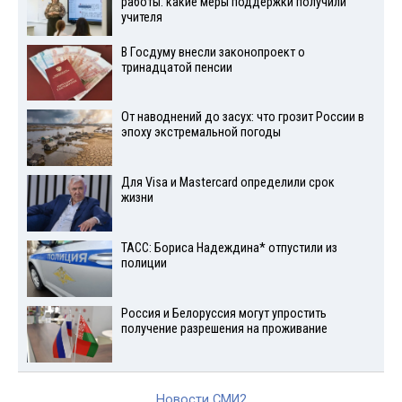
работы: какие меры поддержки получили
учителя
В Госдуму внесли законопроект о
тринадцатой пенсии
От наводнений до засух: что грозит России в
эпоху экстремальной погоды
Для Visа и Mastercard определили срок
жизни
ТАСС: Бориса Надеждина* отпустили из
полиции
Россия и Белоруссия могут упростить
получение разрешения на проживание
Новости СМИ2