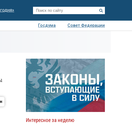
егодня»
Госдума
Совет Федерации
я
Авто
Недвижимость
Технологии
иза
ы
Интересное за неделю