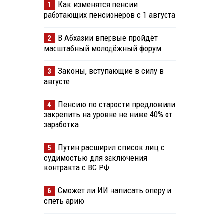
Как изменятся пенсии
1
работающих пенсионеров с 1 августа
В Абхазии впервые пройдёт
2
масштабный молодёжный форум
Законы, вступающие в силу в
3
августе
Пенсию по старости предложили
4
закрепить на уровне не ниже 40% от
заработка
Путин расширил список лиц с
5
судимостью для заключения
контракта с ВС РФ
Сможет ли ИИ написать оперу и
6
спеть арию