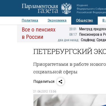
Издание
Федерального Собран
Российской Федераци
Политика
Экономика
Общество
В
Все о пенсиях
Фото
Авторы
Персоны
Мнения
Регионы
Минтруд предлож
20:01
Пенсионеров в Р
08:17
в России
Соцфонд: Средн
два дня назад
ПЕТЕРБУРГСКИЙ Э
Приоритетами в работе новог
социальной сферы
Поделиться
21.06.2012 13:56