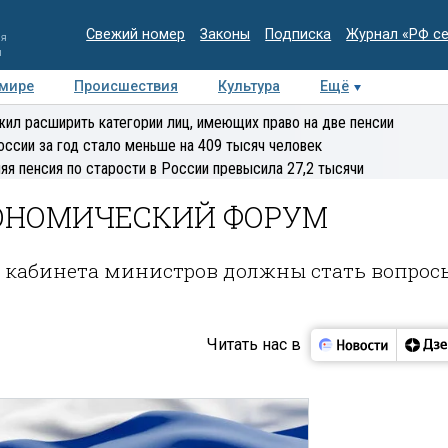
Свежий номер
Законы
Подписка
Журнал «РФ с
ия
и
 мире
Происшествия
Культура
Ещё
Медиацентр
Интервью
Колумнисты
Делова
ил расширить категории лиц, имеющих право на две пенсии
эксперт
оссии за год стало меньше на 409 тысяч человек
яя пенсия по старости в России превысила 27,2 тысячи
КОНОМИЧЕСКИЙ ФОРУМ
о кабинета министров должны стать вопрос
Читать нас в