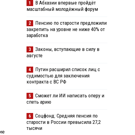
В Абхазии впервые пройдёт
1
масштабный молодёжный форум
Пенсию по старости предложили
2
закрепить на уровне не ниже 40% от
заработка
Законы, вступающие в силу в
3
августе
Путин расширил список лиц с
4
судимостью для заключения
контракта с ВС РФ
Сможет ли ИИ написать оперу и
5
спеть арию
Соцфонд: Средняя пенсия по
6
старости в России превысила 27,2
тысячи
ие