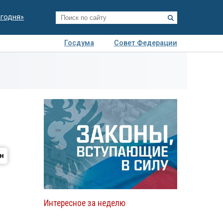
егодня»
Госдума
Совет Федерации
я
Авто
Недвижимость
Технологии
иза
Интересное за неделю