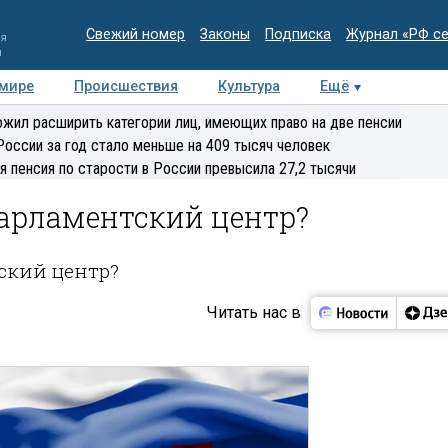
Свежий номер
Законы
Подписка
Журнал «РФ с
ия
и
 мире
Происшествия
Культура
Ещё
Медиацентр
Интервью
Колумнисты
Делова
жил расширить категории лиц, имеющих право на две пенсии
эксперт
России за год стало меньше на 409 тысяч человек
я пенсия по старости в России превысила 27,2 тысячи
Парламентский центр?
ский центр?
Читать нас в