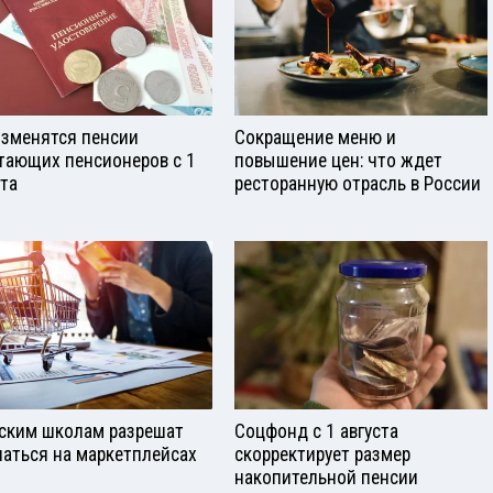
изменятся пенсии
Сокращение меню и
тающих пенсионеров с 1
повышение цен: что ждет
ста
ресторанную отрасль в России
ским школам разрешат
Соцфонд с 1 августа
паться на маркетплейсах
скорректирует размер
накопительной пенсии