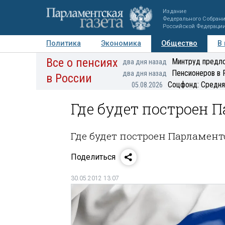
Издание
Федерального Собран
Российской Федераци
Политика
Экономика
Общество
В
Все о пенсиях
Фото
Авторы
Персоны
Мнения
Регионы
Минтруд предло
два дня назад
Пенсионеров в 
два дня назад
в России
Соцфонд: Средня
05.08.2026
Где будет построен 
Где будет построен Парламент
Поделиться
30.05.2012 13:07