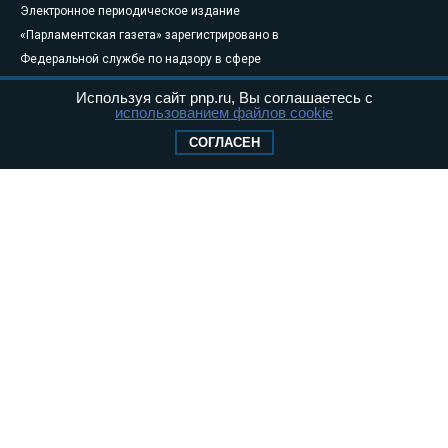
Электронное периодическое издание
«Парламентская газета» зарегистрировано в
Федеральной службе по надзору в сфере
связи, информационных технологий и
Используя сайт pnp.ru, Вы соглашаетесь с
массовых коммуникаций (Роскомнадзор) 05
использованием файлов cookie
августа 2011 года. 18+
СОГЛАСЕН
Свидетельство о регистрации Эл № ФС77-
46097
Учредитель — АНО «Парламентская газета»
Исполняющий обязанности главного
редактора — Абдуллаев М.Р.
Тел.: +7 (495) 637–69–79 E-mail:
pg@pnp.ru
«Парламентская газета» - официальное еженедельное издание
Федерального Собрания РФ. Издается с 1997 года. Учредители
газеты - Государственная Дума и Совет Федерации РФ. Официальный
публикатор федеральных конституционных законов, федеральных
законов и актов палат Федерального Собрания. «Парламентская
газета» имеет пункты печати и представительства в десяти субъектах
федерации.
Сайт «Парламентской газеты» - это оперативные новости и