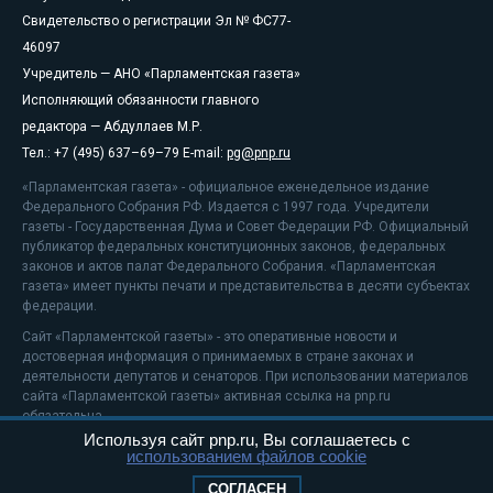
Свидетельство о регистрации Эл № ФС77-
46097
Учредитель — АНО «Парламентская газета»
Исполняющий обязанности главного
редактора — Абдуллаев М.Р.
Тел.: +7 (495) 637–69–79 E-mail:
pg@pnp.ru
«Парламентская газета» - официальное еженедельное издание
Федерального Собрания РФ. Издается с 1997 года. Учредители
газеты - Государственная Дума и Совет Федерации РФ. Официальный
публикатор федеральных конституционных законов, федеральных
законов и актов палат Федерального Собрания. «Парламентская
газета» имеет пункты печати и представительства в десяти субъектах
федерации.
Сайт «Парламентской газеты» - это оперативные новости и
достоверная информация о принимаемых в стране законах и
деятельности депутатов и сенаторов. При использовании материалов
сайта «Парламентской газеты» активная ссылка на pnp.ru
обязательна.
Используя сайт pnp.ru, Вы соглашаетесь с
На информационном ресурсе применяются
рекомендательные
использованием файлов cookie
технологии
Положение о защите персональных данных
СОГЛАСЕН