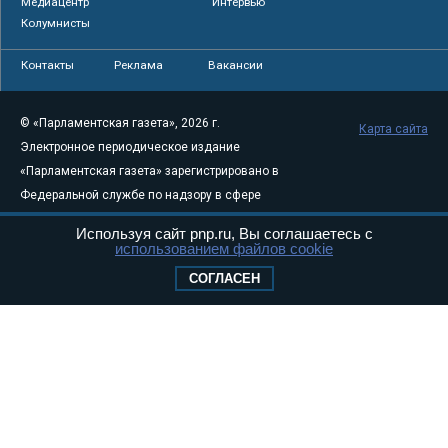
Медиацентр
Интервью
Колумнисты
Контакты
Реклама
Вакансии
© «Парламентская газета», 2026 г.
Карта сайта
Электронное периодическое издание
«Парламентская газета» зарегистрировано в
Федеральной службе по надзору в сфере
связи, информационных технологий и
Используя сайт pnp.ru, Вы соглашаетесь с
массовых коммуникаций (Роскомнадзор) 05
использованием файлов cookie
августа 2011 года. 18+
СОГЛАСЕН
Свидетельство о регистрации Эл № ФС77-
46097
Учредитель — АНО «Парламентская газета»
Исполняющий обязанности главного
редактора — Абдуллаев М.Р.
Тел.: +7 (495) 637–69–79 E-mail:
pg@pnp.ru
«Парламентская газета» - официальное еженедельное издание