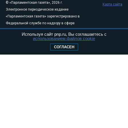
© «Парламентская газета», 2026 г.
Карта сайта
Электронное периодическое издание
«Парламентская газета» зарегистрировано в
Федеральной службе по надзору в сфере
связи, информационных технологий и
Используя сайт pnp.ru, Вы соглашаетесь с
массовых коммуникаций (Роскомнадзор) 05
использованием файлов cookie
августа 2011 года. 18+
СОГЛАСЕН
Свидетельство о регистрации Эл № ФС77-
46097
Учредитель — АНО «Парламентская газета»
Исполняющий обязанности главного
редактора — Абдуллаев М.Р.
Тел.: +7 (495) 637–69–79 E-mail:
pg@pnp.ru
«Парламентская газета» - официальное еженедельное издание
Федерального Собрания РФ. Издается с 1997 года. Учредители
газеты - Государственная Дума и Совет Федерации РФ. Официальный
публикатор федеральных конституционных законов, федеральных
законов и актов палат Федерального Собрания. «Парламентская
газета» имеет пункты печати и представительства в десяти субъектах
федерации.