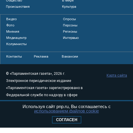
Общество
В мире
Происшествия
Культура
Видео
Опросы
Фото
Персоны
Мнения
Регионы
Медиацентр
Интервью
Колумнисты
Контакты
Реклама
Вакансии
© «Парламентская газета», 2026 г.
Карта сайта
Электронное периодическое издание
«Парламентская газета» зарегистрировано в
Федеральной службе по надзору в сфере
связи, информационных технологий и
Используя сайт pnp.ru, Вы соглашаетесь с
массовых коммуникаций (Роскомнадзор) 05
использованием файлов cookie
августа 2011 года. 18+
СОГЛАСЕН
Свидетельство о регистрации Эл № ФС77-
46097