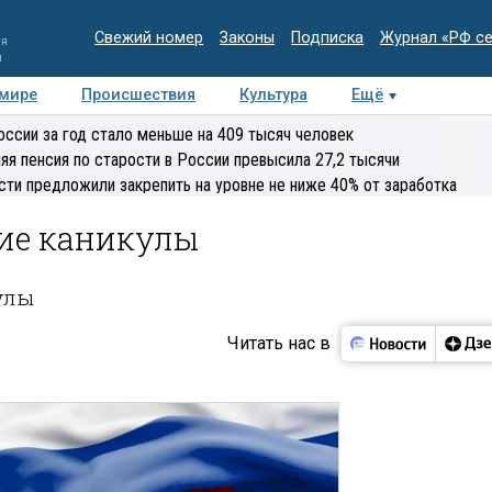
Свежий номер
Законы
Подписка
Журнал «РФ с
ия
и
 мире
Происшествия
Культура
Ещё
Медиацентр
Интервью
Колумнисты
Делова
оссии за год стало меньше на 409 тысяч человек
эксперт
яя пенсия по старости в России превысила 27,2 тысячи
сти предложили закрепить на уровне не ниже 40% от заработка
ние каникулы
улы
Читать нас в