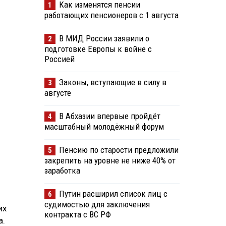
Как изменятся пенсии
1
работающих пенсионеров с 1 августа
В МИД России заявили о
2
подготовке Европы к войне с
Россией
Законы, вступающие в силу в
3
августе
В Абхазии впервые пройдёт
4
масштабный молодёжный форум
Пенсию по старости предложили
5
закрепить на уровне не ниже 40% от
заработка
Путин расширил список лиц с
6
судимостью для заключения
их
контракта с ВС РФ
а.