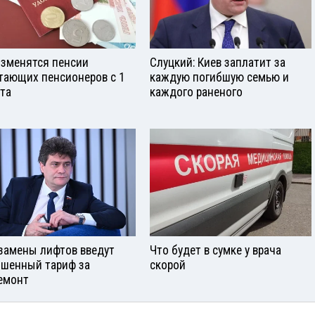
изменятся пенсии
Слуцкий: Киев заплатит за
тающих пенсионеров с 1
каждую погибшую семью и
ста
каждого раненого
замены лифтов введут
Что будет в сумке у врача
шенный тариф за
скорой
емонт