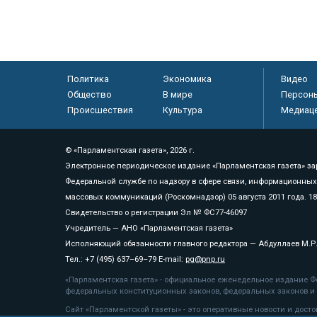
Политика
Экономика
Видео
Общество
В мире
Персон
Происшествия
Культура
Медиац
© «Парламентская газета», 2026 г.
Электронное периодическое издание «Парламентская газета» за
Федеральной службе по надзору в сфере связи, информационных
массовых коммуникаций (Роскомнадзор) 05 августа 2011 года. 1
Свидетельство о регистрации Эл № ФС77-46097
Учредитель — АНО «Парламентская газета»
Исполняющий обязанности главного редактора — Абдуллаев М.Р
Тел.: +7 (495) 637–69–79 E-mail:
pg@pnp.ru
«Парламентская газета» - официальное еженедельное издание Фе
федеральных конституционных законов, федеральных законов и а
Сайт «Парламентской газеты» - это оперативные новости и дост