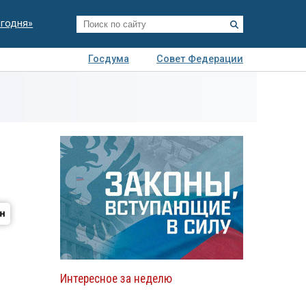
егодня»
Госдума
Совет Федерации
я
Авто
Недвижимость
Технологии
иза
Интересное за неделю