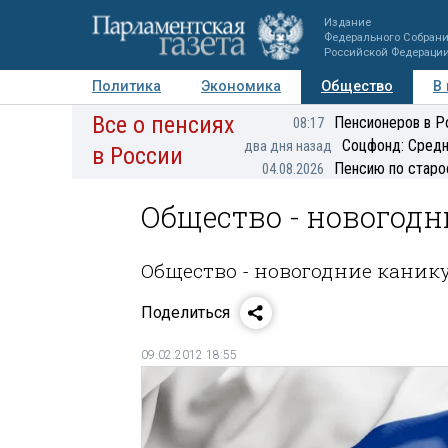
Издание
Федерального Собран
Российской Федераци
Политика
Экономика
Общество
В
Все о пенсиях
Фото
Авторы
Персоны
Мнения
Регионы
Пенсионеров в Р
08:17
Соцфонд: Средн
два дня назад
в России
Пенсию по старо
04.08.2026
Общество - новогод
Общество - новогодние каник
Поделиться
09.02.2012 18:55