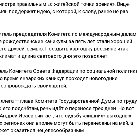
истра правильным «с житейской точки зрения». Вице-
ян поддержат идею, с которой, к слову, ранее не раз
итель председателя Комитета по международным делам
е рождественские каникулы за пять лет стали хорошей
те друзей, семью. Посадить картошку россияне итак
климат и длина светового дня это позволяет.
ель Комитета Совета Федерации по социальной политик
во время январских каникул проходят новогодние
 сопровождать своих детей.
оллега — глава Комитета Государственной Думы по труду
его подсчётам, речь идёт о переносе трёх дней. Но вот
 Андрей Исаев считает, что судьбу «лишних» выходных
регионах они вполне могут быть перенесены на май, а
может оказаться нецелесообразным.