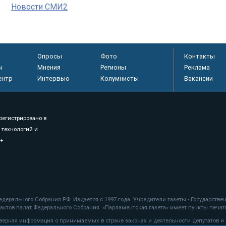
Новости СМИ2
Опросы
Фото
Контакты
ы
Мнения
Регионы
Реклама
ентр
Интервью
Колумнисты
Вакансии
регистрировано в
 технологий и
8+
.
дерального Собрания РФ. Издается с 1997 года. Учредители газеты - Государств
ктов палат Федерального Собрания. «Парламентская газета» имеет пункты печати
оверная информация о принимаемых в стране законах и деятельности депутатов и