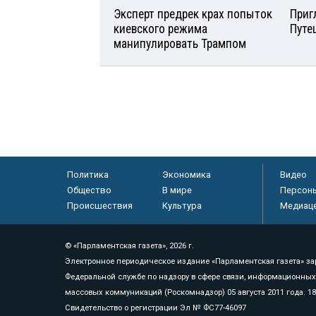
Эксперт предрек крах попыток
Приг
киевского режима
Путе
манипулировать Трампом
Политика
Экономика
Видео
Общество
В мире
Персон
Происшествия
Культура
Медиац
© «Парламентская газета», 2026 г.
Электронное периодическое издание «Парламентская газета» за
Федеральной службе по надзору в сфере связи, информационных
массовых коммуникаций (Роскомнадзор) 05 августа 2011 года. 1
Свидетельство о регистрации Эл № ФС77-46097