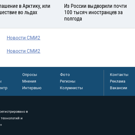
лашение в Арктику, или
Из России выдворили почти
шествие во льдах
100 тысяч иностранцев за
полгода
Новости СМИ2
Новости СМИ2
Опросы
Фото
Контакты
ы
Мнения
Регионы
Реклама
ентр
Интервью
Колумнисты
Вакансии
регистрировано в
 технологий и
8+