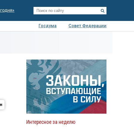
егодня»
Госдума
Совет Федерации
я
Авто
Недвижимость
Технологии
иза
м
Интересное за неделю