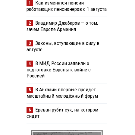
Как изменятся пенсии
1
работающих пенсионеров с 1 августа
Владимир Джабаров — о том,
2
зачем Европе Армения
Законы, вступающие в силу в
3
августе
В МИД России заявили о
4
подготовке Европы к войне с
Россией
В Абхазии впервые пройдёт
5
масштабный молодёжный форум
Ереван рубит сук, на котором
6
сидит