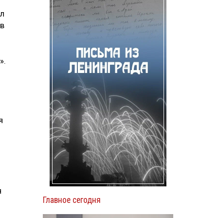
ал
 в
».
я
я
Главное сегодня