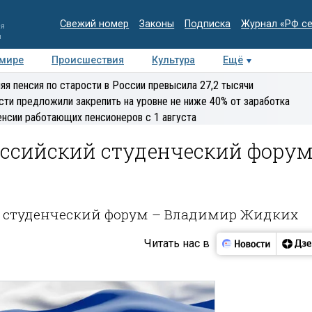
Свежий номер
Законы
Подписка
Журнал «РФ с
ия
и
 мире
Происшествия
Культура
Ещё
Медиацентр
Интервью
Колумнисты
Делова
яя пенсия по старости в России превысила 27,2 тысячи
эксперт
сти предложили закрепить на уровне не ниже 40% от заработка
енсии работающих пенсионеров с 1 августа
оссийский студенческий фору
й студенческий форум – Владимир Жидких
Читать нас в