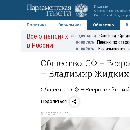
Издание
Федерального Собран
Российской Федераци
Политика
Экономика
Общество
В
Все о пенсиях
Фото
Авторы
Персоны
Мнения
Регионы
Соцфонд: Средн
два дня назад
Пенсию по старо
04.08.2026
в России
Как изменятся п
01.08.2026
Общество: СФ – Всер
– Владимир Жидких
Общество: СФ – Всероссийски
Поделиться
31.10.2011 14:52