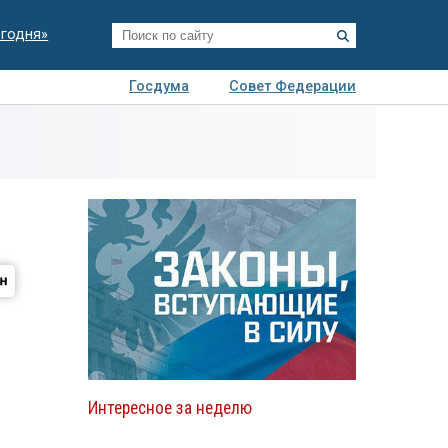
егодня»
Госдума
Совет Федерации
я
Авто
Недвижимость
Технологии
иза
Интересное за неделю