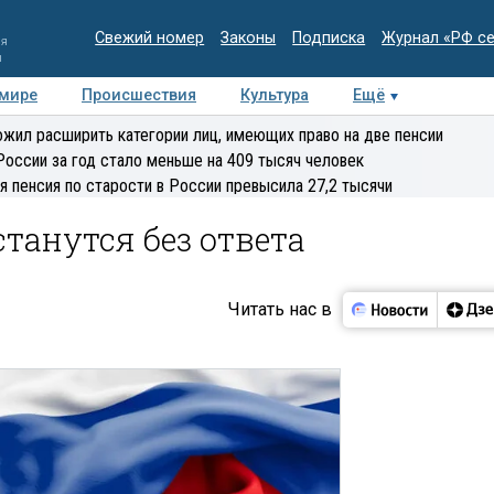
Свежий номер
Законы
Подписка
Журнал «РФ с
ия
и
 мире
Происшествия
Культура
Ещё
Медиацентр
Интервью
Колумнисты
Делова
жил расширить категории лиц, имеющих право на две пенсии
эксперт
России за год стало меньше на 409 тысяч человек
я пенсия по старости в России превысила 27,2 тысячи
танутся без ответа
Читать нас в