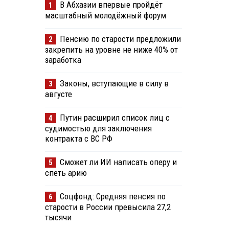
В Абхазии впервые пройдёт
1
масштабный молодёжный форум
Пенсию по старости предложили
2
закрепить на уровне не ниже 40% от
заработка
Законы, вступающие в силу в
3
августе
Путин расширил список лиц с
4
судимостью для заключения
контракта с ВС РФ
Сможет ли ИИ написать оперу и
5
спеть арию
Соцфонд: Средняя пенсия по
6
старости в России превысила 27,2
тысячи