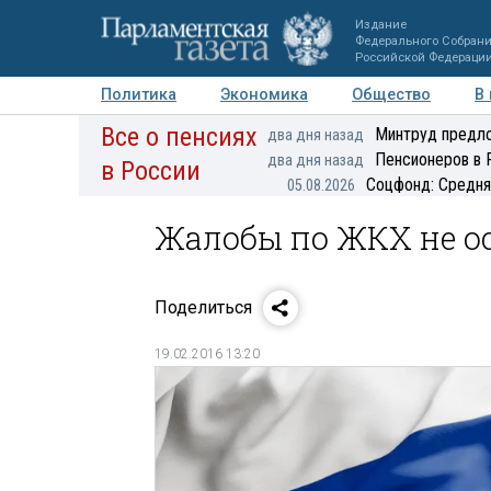
Издание
Федерального Собран
Российской Федераци
Политика
Экономика
Общество
В
Все о пенсиях
Фото
Авторы
Персоны
Мнения
Регионы
Минтруд предло
два дня назад
Пенсионеров в 
два дня назад
в России
Соцфонд: Средня
05.08.2026
Жалобы по ЖКХ не ос
Поделиться
19.02.2016 13:20