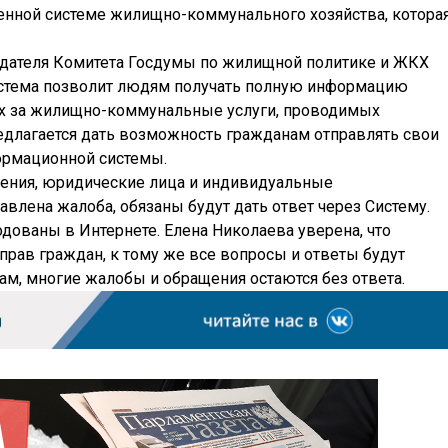
венной системе жилищно-коммунального хозяйства, котора
едателя Комитета Госдумы по жилищной политике и ЖКХ
стема позволит людям получать полную информацию
ях за жилищно-коммунальные услуги, проводимых
едлагается дать возможность гражданам отправлять свои
ормационной системы.
ления, юридические лица и индивидуальные
авлена жалоба, обязаны будут дать ответ через Систему.
одованы в Интернете. Елена Николаева уверена, что
рав граждан, к тому же все вопросы и ответы будут
овам, многие жалобы и обращения остаются без ответа.