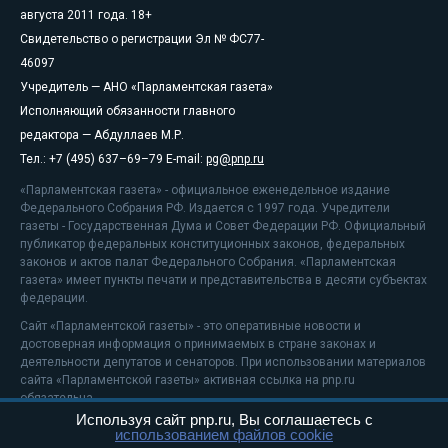
августа 2011 года. 18+
Свидетельство о регистрации Эл № ФС77-
46097
Учредитель — АНО «Парламентская газета»
Исполняющий обязанности главного
редактора — Абдуллаев М.Р.
Тел.: +7 (495) 637–69–79 E-mail:
pg@pnp.ru
«Парламентская газета» - официальное еженедельное издание
Федерального Собрания РФ. Издается с 1997 года. Учредители
газеты - Государственная Дума и Совет Федерации РФ. Официальный
публикатор федеральных конституционных законов, федеральных
законов и актов палат Федерального Собрания. «Парламентская
газета» имеет пункты печати и представительства в десяти субъектах
федерации.
Сайт «Парламентской газеты» - это оперативные новости и
достоверная информация о принимаемых в стране законах и
деятельности депутатов и сенаторов. При использовании материалов
сайта «Парламентской газеты» активная ссылка на pnp.ru
обязательна.
Используя сайт pnp.ru, Вы соглашаетесь с
На информационном ресурсе применяются
рекомендательные
использованием файлов cookie
технологии