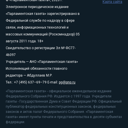
© «Парламентская газета», 2026 г.
Карта сайта
Электронное периодическое издание
«Парламентская газета» зарегистрировано в
Федеральной службе по надзору в сфере
связи, информационных технологий и
массовых коммуникаций (Роскомнадзор) 05
августа 2011 года. 18+
Свидетельство о регистрации Эл № ФС77-
46097
Учредитель — АНО «Парламентская газета»
Исполняющий обязанности главного
редактора — Абдуллаев М.Р.
Тел.: +7 (495) 637–69–79 E-mail:
pg@pnp.ru
«Парламентская газета» - официальное еженедельное издание
Федерального Собрания РФ. Издается с 1997 года. Учредители
газеты - Государственная Дума и Совет Федерации РФ. Официальный
публикатор федеральных конституционных законов, федеральных
законов и актов палат Федерального Собрания. «Парламентская
газета» имеет пункты печати и представительства в десяти субъектах
федерации.