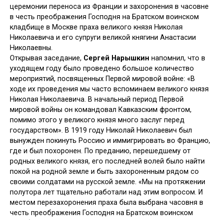
церемонии переноса из Франции и захоронения в часовне
в честь преображения Господня на Братском воинском
кладбище в Москве праха великого князя Николая
Николаевича и его супруги великой княгини Анастасии
Николаевны.
Открывая заседание,
Сергей Нарышкин
напомнил, что в
уходящем году было проведено большое количество
мероприятий, посвященных Первой мировой войне: «В
ходе их проведения мы часто вспоминаем великого князя
Николая Николаевича. В начальный период Первой
мировой войны он командовал Кавказским фронтом,
помимо этого у великого князя много заслуг перед
государством». В 1919 году Николай Николаевич был
вынужден покинуть Россию и иммигрировать во Францию,
где и был похоронен. По преданию, перешедшему от
родных великого князя, его последней волей было найти
покой на родной земле и быть захороненным рядом со
своими солдатами на русской земле. «Мы на протяжении
полутора лет тщательно работали над этим вопросом. И
местом перезахоронения праха была выбрана часовня в
честь преображения Господня на Братском воинском