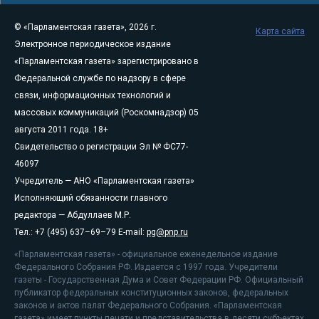
© «Парламентская газета», 2026 г.
Карта сайта
Электронное периодическое издание
«Парламентская газета» зарегистрировано в
Федеральной службе по надзору в сфере
связи, информационных технологий и
массовых коммуникаций (Роскомнадзор) 05
августа 2011 года. 18+
Свидетельство о регистрации Эл № ФС77-
46097
Учредитель — АНО «Парламентская газета»
Исполняющий обязанности главного
редактора — Абдуллаев М.Р.
Тел.: +7 (495) 637–69–79 E-mail:
pg@pnp.ru
«Парламентская газета» - официальное еженедельное издание
Федерального Собрания РФ. Издается с 1997 года. Учредители
газеты - Государственная Дума и Совет Федерации РФ. Официальный
публикатор федеральных конституционных законов, федеральных
законов и актов палат Федерального Собрания. «Парламентская
газета» имеет пункты печати и представительства в десяти субъектах