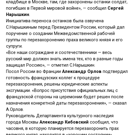
кладбище в Москве, там, где захоронены останки солдат,
погибших в Первой мировой войне», — сообщил
Сергей
Нарышкин
.
Инициатива переноса останков была озвучена
С.Нарышкиным перед Президентом России, который дал
поручение о создании Межведомственной рабочей
группы по перезахоронению праха великого князя и его
супруги.
«Все наши сограждане и соотечественники — весь
русский мир должен знать имена тех, кто в разные годы
защищал Россию», — отметил С.Нарышкин.
Посол России во Франции
Александр Орлов
подтвердил
готовность французских коллег к процедуре
перезахоронения, решены юридические аспекты
эксгумации. «Вопрос присутствия официальных лиц с
французской стороны на церемонии будет решен после
назначения конкретной даты перезахоронения», — сказал
А.Орлов.
Руководитель Департамента культурного наследия
города Москвы
Александр Кибовский
сообщил, что
часовня, в которую планируется перезахоронить прах
великого князя, находится в «хорошем состоянии»,