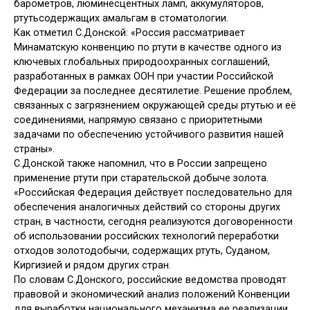
барометров, люминесцентных ламп, аккумуляторов,
ртутьсодержащих амальгам в стоматологии.
Как отметил С.Донской: «Россия рассматривает
Минаматскую конвенцию по ртути в качестве одного из
ключевых глобальных природоохранных соглашений,
разработанных в рамках ООН при участии Российской
Федерации за последнее десятилетие. Решение проблем,
связанных с загрязнением окружающей среды ртутью и её
соединениями, напрямую связано с приоритетными
задачами по обеспечению устойчивого развития нашей
страны».
С.Донской также напомнил, что в России запрещено
применение ртути при старательской добыче золота.
«Российская Федерация действует последовательно для
обеспечения аналогичных действий со стороны других
стран, в частности, сегодня реализуются договоренности
об использовании российских технологий переработки
отходов золотодобычи, содержащих ртуть, Суданом,
Киргизией и рядом других стран.
По словам С.Донского, российские ведомства проводят
правовой и экономический анализ положений Конвенции
для выработки национального механизма ее реализации,