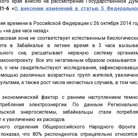
кого края внесло на рассмотрение Государственной Ду
1-6
«
О внесении изменений в статью 5 Федерально
ия времени в Российской Федерации с 26 октября 2014 го
«на два часа назад».
часовая зона не соответствует естественным биологическ
вета в Забайкалье в летнее время в 3 часа вызыва
ьного сна, расшатывает нервную систему организм
законопроекту. Все это негативным образом сказывается 
я, о чем свидетельствуют исследования, зафиксировавш
омощью различных возрастных групп жителей, увеличен
льтами, а также рост числа несчастных случаев, в том чис
 экономический фактор: с ранним наступлением темно
требления электроэнергии. По данным Регионально
льской энергосистемы, забайкальцы стали потребля
т к увеличению их расходов.
ного отделения Общероссийского Народного Фронта
показал, что 80% респондентов отрицательно относятся