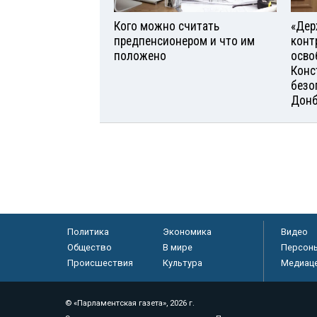
Кого можно считать
«Дер
предпенсионером и что им
конт
положено
осво
Конс
безо
Донб
Политика
Экономика
Видео
Общество
В мире
Персон
Происшествия
Культура
Медиац
© «Парламентская газета», 2026 г.