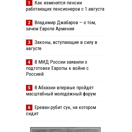
Как изменятся пенсии
1
работающих пенсионеров с 1 августа
Владимир Джабаров — о том,
2
зачем Европе Армения
Законы, вступающие в силу в
3
августе
В МИД России заявили о
4
подготовке Европы к войне с
Россией
В Абхазии впервые пройдёт
5
масштабный молодёжный форум
Ереван рубит сук, на котором
6
сидит