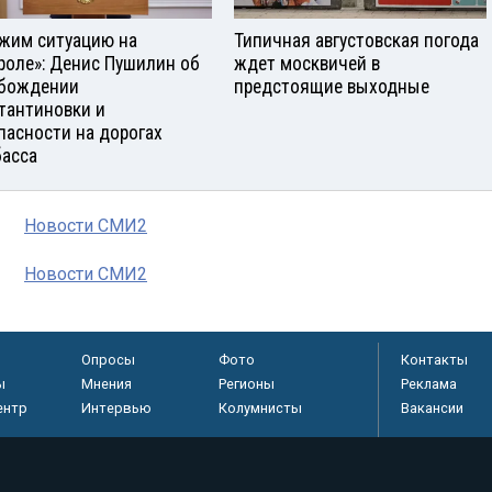
жим ситуацию на
Типичная августовская погода
роле»: Денис Пушилин об
ждет москвичей в
бождении
предстоящие выходные
тантиновки и
пасности на дорогах
асса
Новости СМИ2
Новости СМИ2
Опросы
Фото
Контакты
ы
Мнения
Регионы
Реклама
ентр
Интервью
Колумнисты
Вакансии