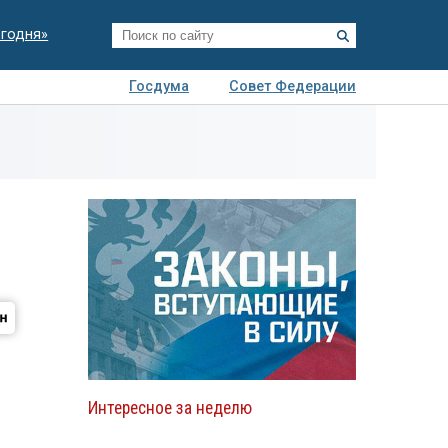
егодня»
Госдума
Совет Федерации
я
Авто
Недвижимость
Технологии
иза
Интересное за неделю