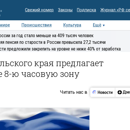
Свежий номер
Законы
Подписка
Журнал «РФ с
ия
и
 мире
Происшествия
Культура
Ещё
Медиацентр
Интервью
Колумнисты
Делова
оссии за год стало меньше на 409 тысяч человек
эксперт
яя пенсия по старости в России превысила 27,2 тысячи
сти предложили закрепить на уровне не ниже 40% от заработка
льского края предлагает
е 8-ю часовую зону
Читать нас в