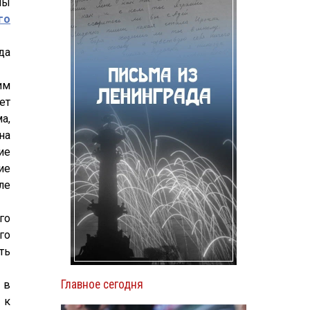
мы
го
да
им
ет
а,
на
ие
ие
ле
го
го
ть
Главное сегодня
 в
 к