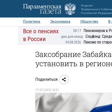
Издание
Федерального Собран
Российской Федераци
Политика
Экономика
Общество
В
Все о пенсиях
Фото
Авторы
Персоны
Мнения
Регионы
Пенсионеров в Р
08:17
Соцфонд: Средн
два дня назад
в России
Пенсию по старо
04.08.2026
Заксобрание Забайка
установить в регион
Поделиться
17.07.2015 14:21