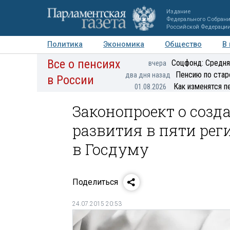
Издание
Федерального Собран
Российской Федераци
Политика
Экономика
Общество
В
Все о пенсиях
Фото
Авторы
Персоны
Мнения
Регионы
Соцфонд: Средня
вчера
Пенсию по стар
два дня назад
в России
Как изменятся п
01.08.2026
Законопроект о соз
развития в пяти рег
в Госдуму
Поделиться
24.07.2015 20:53