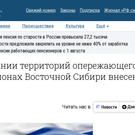
Свежий номер
Законы
Подписка
Журнал «РФ с
ия
и
 мире
Происшествия
Культура
Ещё
Медиацентр
Интервью
Колумнисты
Делова
я пенсия по старости в России превысила 27,2 тысячи
эксперт
ости предложили закрепить на уровне не ниже 40% от заработка
енсии работающих пенсионеров с 1 августа
дании территорий опережающег
ионах Восточной Сибири внесе
Читать нас в