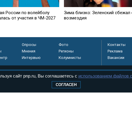
ая России по волейболу
Зима близко: Зеленский сбежал 
алась от участия в ЧМ-2027
возмездия
Опросы
Фото
Контакты
ы
Мнения
Регионы
Реклама
ентр
Интервью
Колумнисты
Вакансии
льзуя сайт pnp.ru, Вы соглашаетесь с
использованием файлов c
регистрировано в
СОГЛАСЕН
 технологий и
8+
.
дерального Собрания РФ. Издается с 1997 года. Учредители газеты - Государств