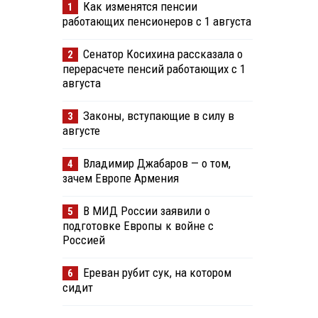
Как изменятся пенсии
1
работающих пенсионеров с 1 августа
Сенатор Косихина рассказала о
2
перерасчете пенсий работающих с 1
августа
Законы, вступающие в силу в
3
августе
Владимир Джабаров — о том,
4
зачем Европе Армения
В МИД России заявили о
5
подготовке Европы к войне с
Россией
Ереван рубит сук, на котором
6
сидит