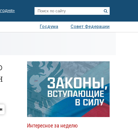
егодня»
Госдума
Совет Федерации
я
Авто
Недвижимость
Технологии
иза
о
н
Интересное за неделю