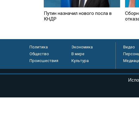
Путин назначил нового посла в
Cборн
КНДР
отказ
Политика
Экономика
Видео
Общество
В мире
Персон
Происшествия
Культура
Медиац
© «Парламентская газета», 2026 г.
Испо
Электронное периодическое издание «Парламентская газета» за
Федеральной службе по надзору в сфере связи, информационных
массовых коммуникаций (Роскомнадзор) 05 августа 2011 года. 1
Свидетельство о регистрации Эл № ФС77-46097
Учредитель — АНО «Парламентская газета»
Исполняющий обязанности главного редактора — Абдуллаев М.Р
Тел.: +7 (495) 637–69–79 E-mail:
pg@pnp.ru
«Парламентская газета» - официальное еженедельное издание Фе