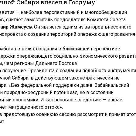
чной Сибири внесен в Госдуму
звития — наиболее перспективный и многообещающий
, считает заместитель председателя Комитета Совета
Баир Жамсуев
. Он является одним из авторов внесенного
нопроекта о создании территорий опережающего развития
работан в целях создания в ближайшей перспективе
держки опережающего социально-экономического развит
ы, чем регионы Дальнего Востока.
на поручение Президента о создании подобного инструмент
очной Сибири, в действующем законе фактически не
ири. «Без федеральной поддержки даже Забайкальский
ый природно-ресурсный потенциал, не в состоянии
итии экономики. И как основное следствие — в крае
чет миграционного оттока».
 в предстоящую осеннюю сессию рассмотрит и примет этот
ит.