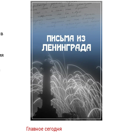
 в
ия
а
Главное сегодня