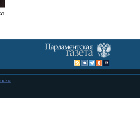
от
ookie
Карта сайта
енная Дума и Совет Федерации РФ. Официальный публикатор