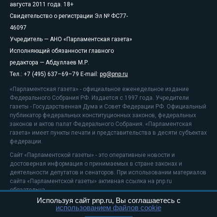
августа 2011 года. 18+
Свидетельство о регистрации Эл № ФС77-
46097
Учредитель — АНО «Парламентская газета»
Исполняющий обязанности главного
редактора — Абдуллаев М.Р.
Тел.: +7 (495) 637–69–79 E-mail:
pg@pnp.ru
«Парламентская газета» - официальное еженедельное издание
Федерального Собрания РФ. Издается с 1997 года. Учредители
газеты - Государственная Дума и Совет Федерации РФ. Официальный
публикатор федеральных конституционных законов, федеральных
законов и актов палат Федерального Собрания. «Парламентская
газета» имеет пункты печати и представительства в десяти субъектах
федерации.
Сайт «Парламентской газеты» - это оперативные новости и
достоверная информация о принимаемых в стране законах и
деятельности депутатов и сенаторов. При использовании материалов
сайта «Парламентской газеты» активная ссылка на pnp.ru
обязательна.
Используя сайт pnp.ru, Вы соглашаетесь с
На информационном ресурсе применяются
рекомендательные
использованием файлов cookie
технологии