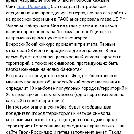
время набравшие более 5 тысяч голосов каждый.
Сайт
Твоя-Россия.рф
был создан Центробанком
специально для проведения конкурса, начало его работы
на пресс-конференции в ТАСС анонсировала глава ЦБ РФ
Эльвира Набиуллина. Она не стала уточнять, за какой
вариант проголосовала бы сама, но сообщила, что
непременно примет участие в конкурсе.
Всероссийский конкурс пройдет в три этапа. Первый
стартовал 28 июня и продлится до конца июля. В это
время будет составлен расширенный список городов и
территорий, а также их символов, претендующих быть
изображенными на новых банкнотах.
Второй этап пройдет в августе. Фонд «Общественное
мнение» проведет общероссийский опрос населения и
определит 10 наиболее популярных городов/территорий и
20 относящихся к ним символов (одна пара символов на
каждый город/ территорию).
На третьем этапе, в сентябре, будут отобраны два
победителя (город/территория) и четыре символа,
которые им соответствуют (по два на каждый город/
территорию). Голосование проводится параллельно — на
сайте Твоя- Россия.рф и путем заполнения анкет. Таким