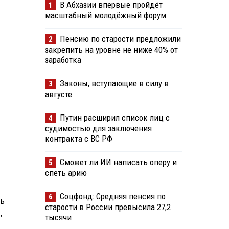
В Абхазии впервые пройдёт
1
масштабный молодёжный форум
Пенсию по старости предложили
2
закрепить на уровне не ниже 40% от
заработка
Законы, вступающие в силу в
3
августе
Путин расширил список лиц с
4
судимостью для заключения
контракта с ВС РФ
Сможет ли ИИ написать оперу и
5
спеть арию
Соцфонд: Средняя пенсия по
6
ть
старости в России превысила 27,2
,
тысячи