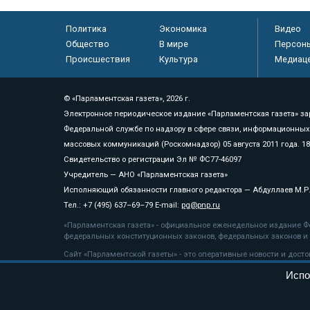
Политика
Экономика
Видео
Общество
В мире
Персон
Происшествия
Культура
Медиац
© «Парламентская газета», 2026 г.
Электронное периодическое издание «Парламентская газета» за
Федеральной службе по надзору в сфере связи, информационных
массовых коммуникаций (Роскомнадзор) 05 августа 2011 года. 1
Свидетельство о регистрации Эл № ФС77-46097
Учредитель — АНО «Парламентская газета»
Исполняющий обязанности главного редактора — Абдуллаев М.Р
Тел.: +7 (495) 637–69–79 E-mail:
pg@pnp.ru
«Парламентская газета» - официальное еженедельное издание Фе
федеральных конституционных законов, федеральных законов и а
Сайт «Парламентской газеты» - это оперативные новости и дост
«Парламентской газеты» активная ссылка на pnp.ru обязательна.
Испо
На информационном ресурсе применяются
рекомендательные т
Положение о защите персональных данных