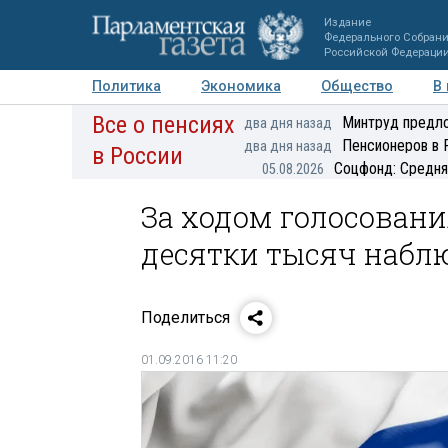
Издание
Федерального Собран
Российской Федераци
Политика
Экономика
Общество
В
Все о пенсиях
Фото
Авторы
Персоны
Мнения
Регионы
Минтруд предло
два дня назад
Пенсионеров в 
два дня назад
в России
Соцфонд: Средня
05.08.2026
За ходом голосовани
десятки тысяч набл
Поделиться
01.09.2016 11:20