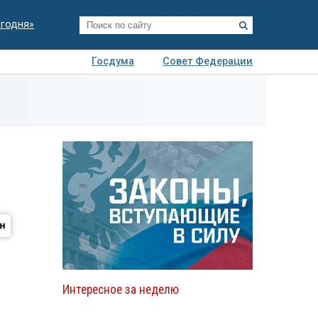
егодня»
Госдума
Совет Федерации
я
Авто
Недвижимость
Технологии
иза
Интересное за неделю