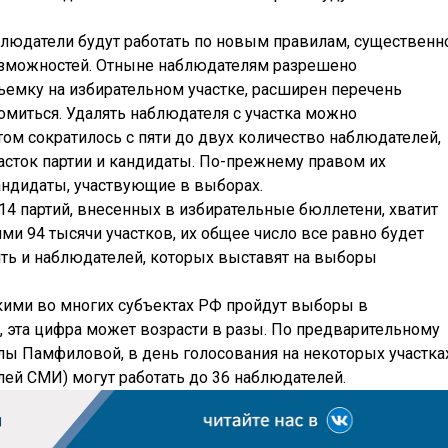
людатели будут работать по новым правилам, существенн
зможностей. Отныне наблюдателям разрешено
ъемку на избирательном участке, расширен перечень
омиться. Удалять наблюдателя с участка можно
ом сократилось с пяти до двух количество наблюдателей,
асток партии и кандидаты. По-прежнему правом их
андидаты, участвующие в выборах.
 14 партий, внесенных в избирательные бюллетени, хватит
ми 94 тысячи участков, их общее число все равно будет
ть и наблюдателей, которых выставят на выборы
мскими во многих субъектах РФ пройдут выборы в
, эта цифра может возрасти в разы. По предварительному
ы Памфиловой, в день голосования на некоторых участка
ей СМИ) могут работать до 36 наблюдателей.