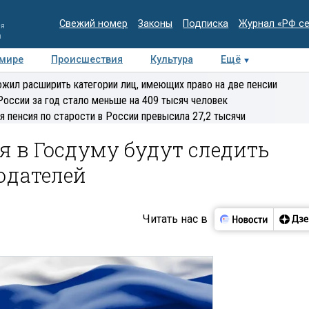
Свежий номер
Законы
Подписка
Журнал «РФ с
ия
и
 мире
Происшествия
Культура
Ещё
Медиацентр
Интервью
Колумнисты
Делова
жил расширить категории лиц, имеющих право на две пенсии
эксперт
России за год стало меньше на 409 тысяч человек
я пенсия по старости в России превысила 27,2 тысячи
я в Госдуму будут следить
юдателей
Читать нас в