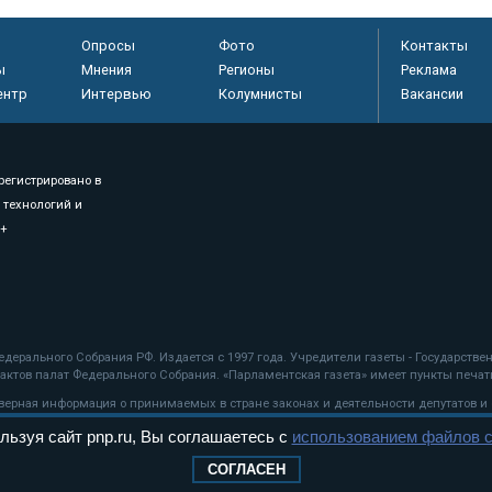
Опросы
Фото
Контакты
ы
Мнения
Регионы
Реклама
ентр
Интервью
Колумнисты
Вакансии
регистрировано в
 технологий и
8+
.
дерального Собрания РФ. Издается с 1997 года. Учредители газеты - Государств
ктов палат Федерального Собрания. «Парламентская газета» имеет пункты печати
оверная информация о принимаемых в стране законах и деятельности депутатов и
льзуя сайт pnp.ru, Вы соглашаетесь с
использованием файлов c
ехнологии
СОГЛАСЕН