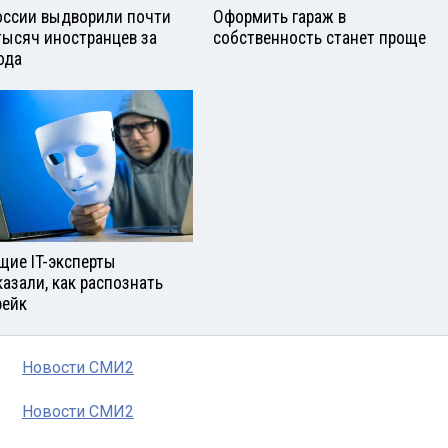
оссии выдворили почти
Оформить гараж в
тысяч иностранцев за
собственность станет проще
ода
щие IT-эксперты
казали, как распознать
ейк
Новости СМИ2
Новости СМИ2