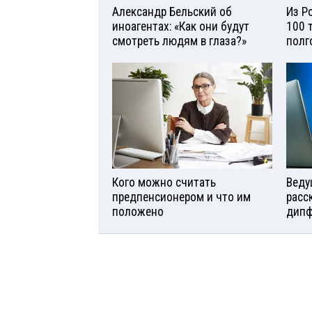
Александр Бельский об
Из Р
иноагентах: «Как они будут
100 
смотреть людям в глаза?»
полг
Кого можно считать
Веду
предпенсионером и что им
расс
положено
дипф