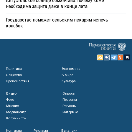
Августовское солнце обманчиво: почему коже
необходима защита даже в конце лета
Государство поможет сельским пекарям испечь
колобок
Политика
Экономика
Общество
В мире
Происшествия
Культура
Видео
Опросы
Фото
Персоны
Мнения
Регионы
Медиацентр
Интервью
Колумнисты
Контакты
Реклама
Вакансии