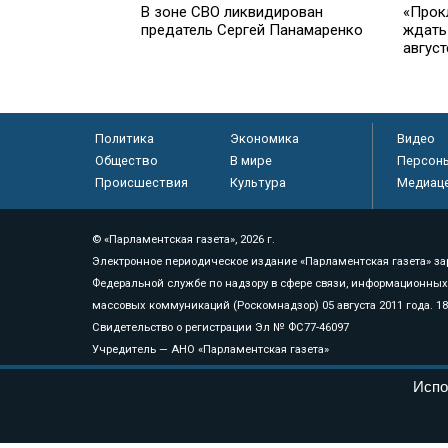
В зоне СВО ликвидирован
«Прок
предатель Сергей Панамаренко
ждать
август
Политика
Экономика
Видео
Общество
В мире
Персон
Происшествия
Культура
Медиац
© «Парламентская газета», 2026 г.
Электронное периодическое издание «Парламентская газета» за
Федеральной службе по надзору в сфере связи, информационных
массовых коммуникаций (Роскомнадзор) 05 августа 2011 года. 1
Свидетельство о регистрации Эл № ФС77-46097
Учредитель — АНО «Парламентская газета»
Исполняющий обязанности главного редактора — Абдуллаев М.Р
Испо
Тел.: +7 (495) 637–69–79 E-mail:
pg@pnp.ru
«Парламентская газета» - официальное еженедельное издание Фе
федеральных конституционных законов, федеральных законов и а