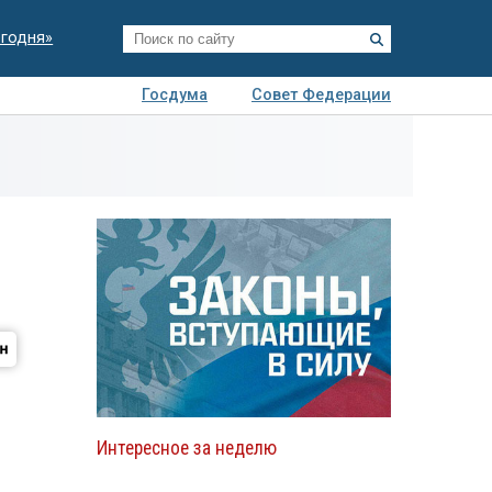
егодня»
Госдума
Совет Федерации
я
Авто
Недвижимость
Технологии
иза
Интересное за неделю