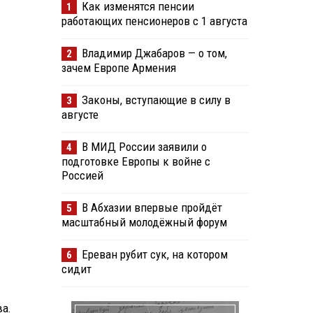
Как изменятся пенсии
1
работающих пенсионеров с 1 августа
Владимир Джабаров — о том,
2
зачем Европе Армения
Законы, вступающие в силу в
3
августе
В МИД России заявили о
4
подготовке Европы к войне с
Россией
В Абхазии впервые пройдёт
5
масштабный молодёжный форум
Ереван рубит сук, на котором
6
сидит
а.