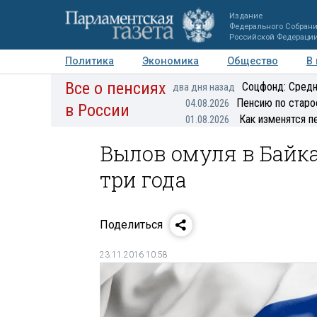
Издание
Федерального Собран
Российской Федераци
Политика
Экономика
Общество
В
Все о пенсиях
Фото
Авторы
Персоны
Мнения
Регионы
Соцфонд: Средн
два дня назад
Пенсию по старо
04.08.2026
в России
Как изменятся п
01.08.2026
Вылов омуля в Байка
три года
Поделиться
23.11.2016 10:58