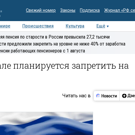
Свежий номер
Законы
Подписка
Журнал «РФ с
ия
и
 мире
Происшествия
Культура
Ещё
Медиацентр
Интервью
Колумнисты
Делова
яя пенсия по старости в России превысила 27,2 тысячи
эксперт
сти предложили закрепить на уровне не ниже 40% от заработка
енсии работающих пенсионеров с 1 августа
ле планируется запретить на
Читать нас в