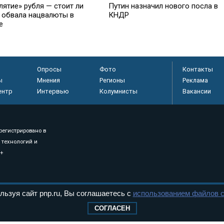
Путин назначил нового посла в
лятие» рубля — стоит ли
КНДР
 обвала нацвалюты в
е
Опросы
Фото
Контакты
ы
Мнения
Регионы
Реклама
ентр
Интервью
Колумнисты
Вакансии
регистрировано в
 технологий и
8+
.
льзуя сайт pnp.ru, Вы соглашаетесь с
использованием файлов c
СОГЛАСЕН
дерального Собрания РФ. Издается с 1997 года. Учредители газеты - Государств
ктов палат Федерального Собрания. «Парламентская газета» имеет пункты печати